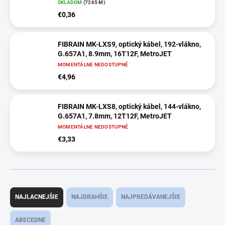
SKLADOM
(7265 M)
€0,36
FIBRAIN MK-LXS9, optický kábel, 192-vlákno,
G.657A1, 8.9mm, 16T12F, MetroJET
MOMENTÁLNE NEDOSTUPNÉ
€4,96
FIBRAIN MK-LXS8, optický kábel, 144-vlákno,
G.657A1, 7.8mm, 12T12F, MetroJET
MOMENTÁLNE NEDOSTUPNÉ
€3,33
R
a
NAJLACNEJŠIE
NAJDRAHŠIE
NAJPREDÁVANEJŠIE
d
e
ABECEDNE