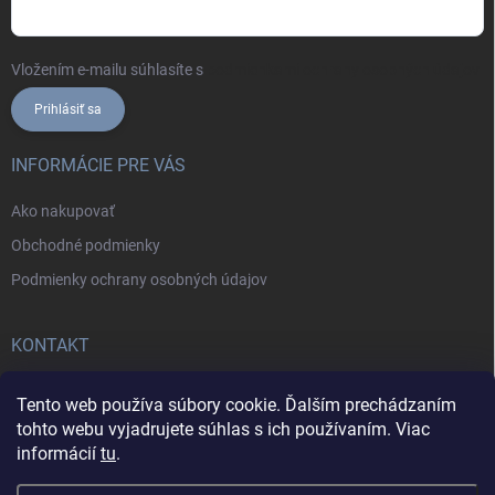
Vložením e-mailu súhlasíte s
podmienkami ochrany osobných údajov
Prihlásiť sa
INFORMÁCIE PRE VÁS
Ako nakupovať
Obchodné podmienky
Podmienky ochrany osobných údajov
KONTAKT
+421902787857
Tento web používa súbory cookie. Ďalším prechádzaním
tohto webu vyjadrujete súhlas s ich používaním. Viac
informácií
tu
.