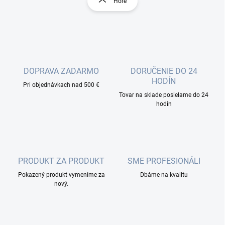
Hore
á
á
d
n
a
k
c
o
i
e
v
p
a
r
DOPRAVA ZADARMO
DORUČENIE DO 24
n
v
HODÍN
i
Pri objednávkach nad 500 €
k
Tovar na sklade posielame do 24
e
y
hodín
v
ý
p
i
s
u
PRODUKT ZA PRODUKT
SME PROFESIONÁLI
Pokazený produkt vymeníme za
Dbáme na kvalitu
nový.