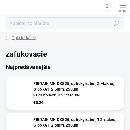
Prejsť
na
obsah
Hľadať
Optické káble
zafukovacie
Najpredávanejšie
FIBRAIN MK-DXS25, optický kábel, 2-vlákno,
G.657A1, 2.5mm, 250um
NA OBJEDNÁVKU DO 2 PRAC. DNÍ
€0,24
FIBRAIN MK-DXS25, optický kábel, 12-vlákno,
G.657A1, 2.5mm, 250um