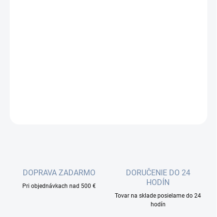
cena:
−
+
Pridať do košíka
Tento optický mikro kábel je určený do vonkajšieho prostredia,
predovšetkým na zafúknutie do HDPE mikrotrubičiek. Optické
vlákno G.657A1 je vedené v gélom plnenej trubičke s LFP plášťom.
DETAILNÉ INFORMÁCIE
OPÝTAŤ SA
DOPRAVA ZADARMO
DORUČENIE DO 24
HODÍN
Pri objednávkach nad 500 €
Tovar na sklade posielame do 24
hodín