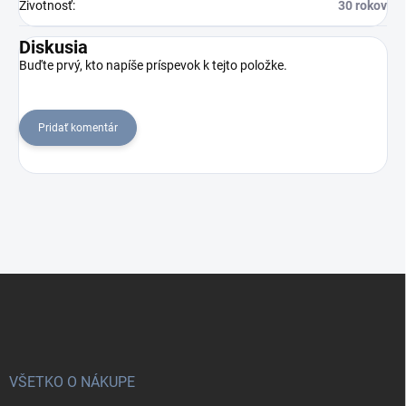
Životnosť
:
30 rokov
Diskusia
Buďte prvý, kto napíše príspevok k tejto položke.
Pridať komentár
Z
á
p
ä
t
i
VŠETKO O NÁKUPE
e