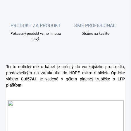
PRODUKT ZA PRODUKT
SME PROFESIONÁLI
Pokazený produkt vymeníme za
Dbáme na kvalitu
nový.
Tento optický mikro kábel je určený do vonkajšieho prostredia,
predovšetkým na zafúknutie do HDPE mikrotrubičiek. Optické
vlákno
G.657A1
je vedené v gélom plnenej trubičke s
LFP
plášťom
.