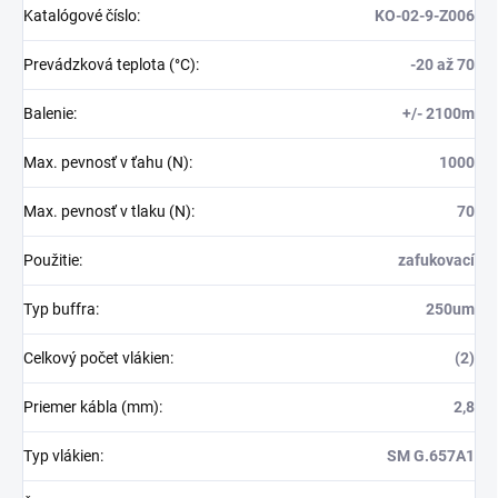
Katalógové číslo
:
KO-02-9-Z006
Prevádzková teplota (°C)
:
-20 až 70
Balenie
:
+/- 2100m
Max. pevnosť v ťahu (N)
:
1000
Max. pevnosť v tlaku (N)
:
70
Použitie
:
zafukovací
Typ buffra
:
250um
Celkový počet vlákien
:
(2)
Priemer kábla (mm)
:
2,8
Typ vlákien
:
SM G.657A1