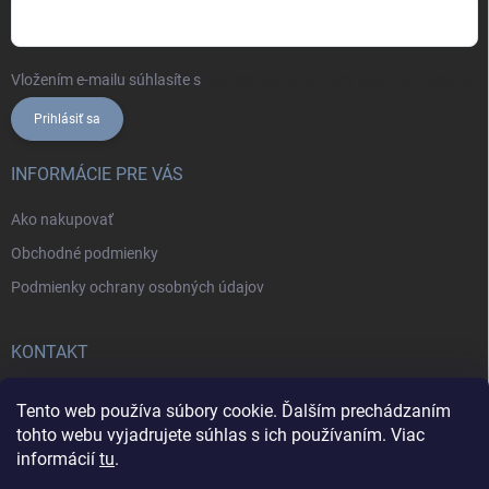
Vložením e-mailu súhlasíte s
podmienkami ochrany osobných údajov
Prihlásiť sa
INFORMÁCIE PRE VÁS
Ako nakupovať
Obchodné podmienky
Podmienky ochrany osobných údajov
KONTAKT
+421902787857
Tento web používa súbory cookie. Ďalším prechádzaním
tohto webu vyjadrujete súhlas s ich používaním. Viac
informácií
tu
.