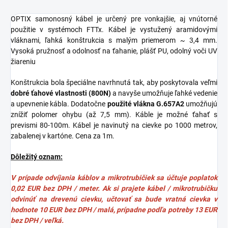
OPTIX samonosný kábel je určený pre vonkajšie, aj vnútorné
použitie v systémoch FTTx. Kábel je vystužený aramidovými
vláknami, ľahká konštrukcia s malým priemerom ~ 3,4 mm.
Vysoká pružnosť a odolnosť na ťahanie, plášť PU, odolný voči UV
žiareniu
Konštrukcia bola špeciálne navrhnutá tak, aby poskytovala veľmi
dobré ťahové vlastnosti (800N)
a navyše umožňuje ľahké vedenie
a upevnenie kábla. Dodatočne
použité vlákna G.657A2
umožňujú
znížiť polomer ohybu (až 7,5 mm). Káble je možné ťahať s
prevismi 80-100m. Kábel je navinutý na cievke po 1000 metrov,
zabalenej v kartóne. Cena za 1m.
Dôležitý oznam:
V prípade odvíjania káblov a mikrotrubičiek sa účtuje poplatok
0,02 EUR bez DPH / meter. Ak si prajete kábel / mikrotrubičku
odvinúť na drevenú cievku, učtovať sa bude vratná cievka v
hodnote 10 EUR bez DPH / malá, prípadne podľa potreby 13 EUR
bez DPH / veľká.