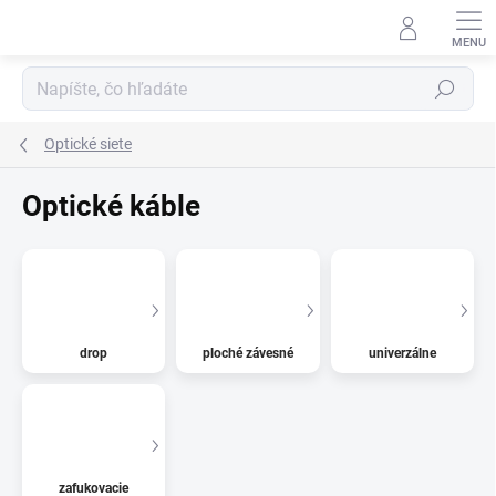
Prejsť
na
obsah
Hľadať
Optické siete
Optické káble
drop
ploché závesné
univerzálne
zafukovacie