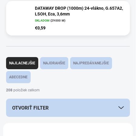
DATAWAY DROP (1000m) 24-vlákno, G.657A2,
LSOH, Eca, 3,6mm
SKLADOM
(29000 M)
€0,59
R
a
NAJLACNEJŠIE
NAJDRAHŠIE
NAJPREDÁVANEJŠIE
d
e
ABECEDNE
n
i
208
položiek celkom
e
p
OTVORIŤ FILTER
r
o
d
V
u
ý
k