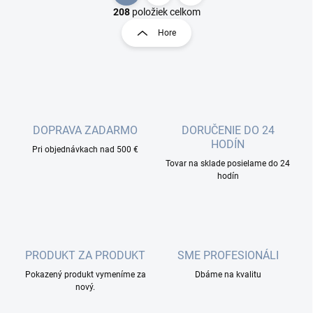
v
t
208
položiek celkom
l
r
Hore
á
á
d
n
a
k
c
o
i
e
v
p
a
r
DOPRAVA ZADARMO
DORUČENIE DO 24
n
v
HODÍN
i
Pri objednávkach nad 500 €
k
Tovar na sklade posielame do 24
e
y
hodín
v
ý
p
i
s
u
PRODUKT ZA PRODUKT
SME PROFESIONÁLI
Pokazený produkt vymeníme za
Dbáme na kvalitu
nový.