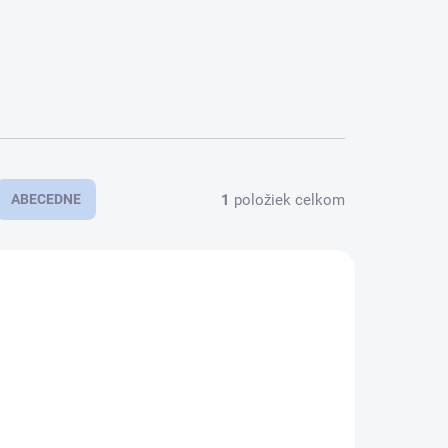
1
položiek celkom
ABECEDNE