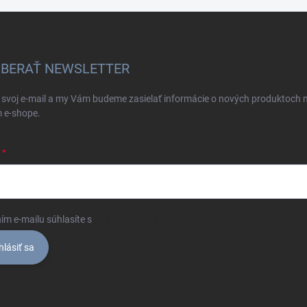
BERAŤ NEWSLETTER
 svoj e-mail a my Vám budeme zasielať informácie o nových produktoch 
 e-shope.
ím e-mailu súhlasíte s
podmienkami ochrany osobných údajov
hlásiť sa