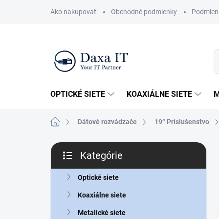
Prejsť
Ako nakupovať
Obchodné podmienky
Podmien
na
obsah
OPTICKÉ SIETE
KOAXIÁLNE SIETE
M
Domov
Dátové rozvádzače
19“ Príslušenstvo
B
Kategórie
o
Preskočiť
č
kategórie
n
Optické siete
ý
Koaxiálne siete
p
a
Metalické siete