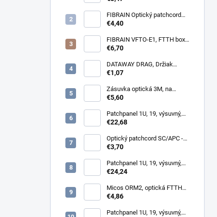
G657A2
FIBRAIN Optický patchcord
LC/APC - LC/APC 1m, Gold,
€4,40
1.8mm, simplex, SM, G657A1
FIBRAIN VFTO-E1, FTTH box,
1x adaptér SC/APC, 1x pigtail
€6,70
SC/APC, osadený
DATAWAY DRAG, Držiak
kotvy, na stĺp, kovový
€1,07
Zásuvka optická 3M, na
omítku hybridní, 8686,
€5,60
86x86x34mm
Patchpanel 1U, 19, výsuvný,
12x SC simplex, biely (1x
€22,68
kazeta 1/12)
Optický patchcord SC/APC -
LC/PC 1m duplex, SM,
€3,70
G657A2
Patchpanel 1U, 19, výsuvný,
24x SC simplex, 24x LC
€24,24
Duplex biely
Micos ORM2, optická FTTH
zásuvka, 2x SC simplex
€4,86
Patchpanel 1U, 19, výsuvný,