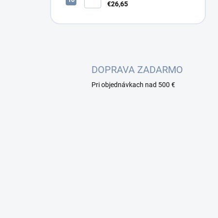
12x SC duplex, biely (2x
€26,65
kazeta 1/12)
DOPRAVA ZADARMO
Pri objednávkach nad 500 €