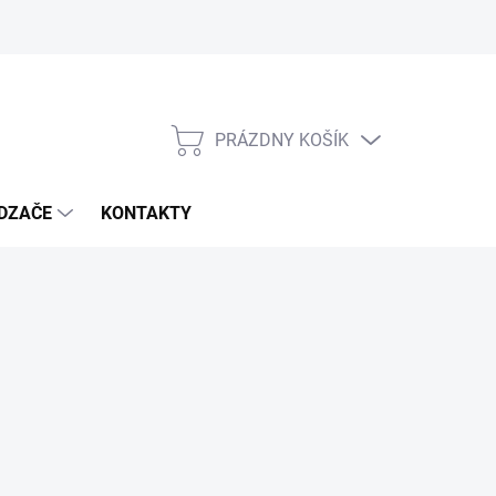
PRÁZDNY KOŠÍK
NÁKUPNÝ
KOŠÍK
DZAČE
KONTAKTY