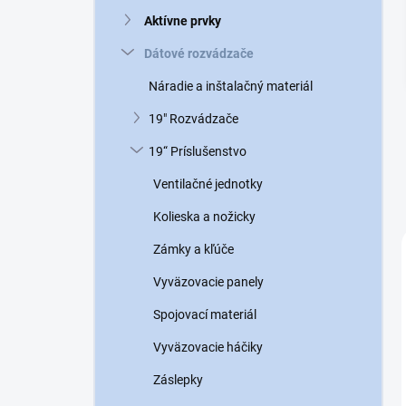
n
Aktívne prvky
e
l
Dátové rozvádzače
Náradie a inštalačný materiál
19" Rozvádzače
19“ Príslušenstvo
Ventilačné jednotky
Kolieska a nožicky
Zámky a kľúče
Vyväzovacie panely
Spojovací materiál
Vyväzovacie háčiky
Záslepky