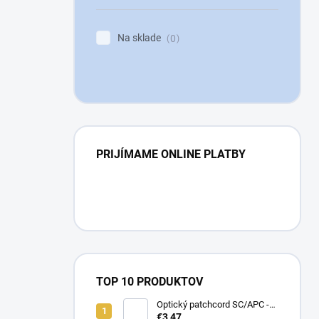
Na sklade
0
PRIJÍMAME ONLINE PLATBY
TOP 10 PRODUKTOV
Optický patchcord SC/APC -
LC/APC 1m simplex, SM,
€3,47