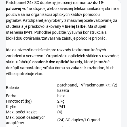
Patchpanel 24x SC duplexný je určený na montáž
do 19-
palcovej
voľne stojacej alebo závesnej telekomunikačnej skrine a
používa sa na organizáciu optických káblov pomocou
pigtailov. Patchpanel je vyrobený z masívnej ocele valcovanej za
studena a je práškovo lakovaný v
bielej farbe
. Má stupeň
utesnenia
IP41
. Pohodlné použitie, výsuvná konštrukcia s
blokádou otvárania/zatvárania zaisťuje pohodlie pri práci.
Ide o univerzálne riešenie pre rozvody telekomunikačných
zariadení a serverovní. Organizáciu optických vlákien v rozvodnej
skrini uľahčujú
osadené dve optické kazety
, ktoré je možné
dokúpiť samostatne, vďaka čomu sa zákazník rozhodne, či ich
vôbec potrebuje viac.
patchpanel, 19" rackmount kit ; (2)
Balenie
kazeta
Farba
biela
Hmotnosť (kg)
2 kg
Krytie
IP41
Max. počet kaziet
(4)
Max. počet osadených
(24) SC-duplex/LC-quad
adaptérov