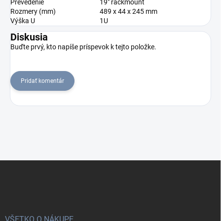
Prevedenie
19" rackmount
Rozmery (mm)
489 x 44 x 245 mm
Výška U
1U
Diskusia
Buďte prvý, kto napíše príspevok k tejto položke.
Pridať komentár
Z
á
p
ä
t
i
VŠETKO O NÁKUPE