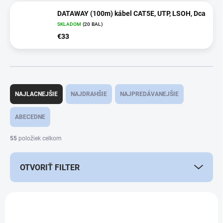
DATAWAY (100m) kábel CAT5E, UTP, LSOH, Dca
SKLADOM
(20 BAL)
€33
R
a
NAJLACNEJŠIE
NAJDRAHŠIE
NAJPREDÁVANEJŠIE
d
e
ABECEDNE
n
i
55
položiek celkom
e
p
OTVORIŤ FILTER
r
o
d
V
u
ý
k
p