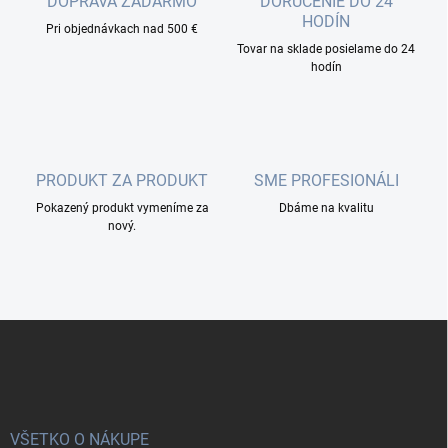
r
DOPRAVA ZADARMO
DORUČENIE DO 24
n
v
HODÍN
i
Pri objednávkach nad 500 €
k
Tovar na sklade posielame do 24
e
y
hodín
v
ý
p
i
s
u
PRODUKT ZA PRODUKT
SME PROFESIONÁLI
Pokazený produkt vymeníme za
Dbáme na kvalitu
nový.
Z
á
p
ä
t
i
VŠETKO O NÁKUPE