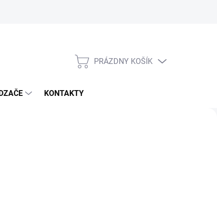
PRÁZDNY KOŠÍK
NÁKUPNÝ
KOŠÍK
DZAČE
KONTAKTY
Nasle