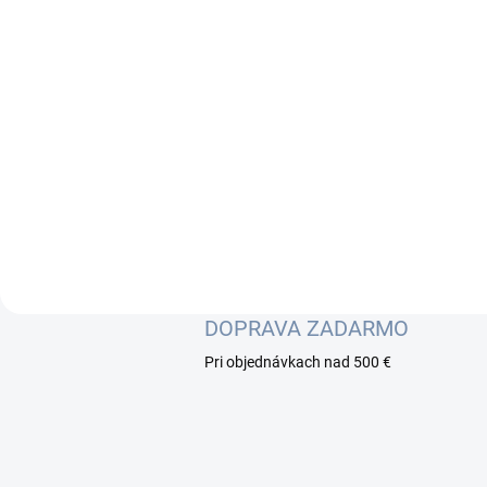
b
o
r
n
o
s
ť
DOPRAVA ZADARMO
Pri objednávkach nad 500 €