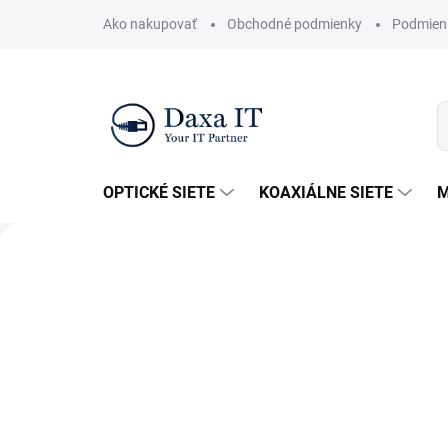
Prejsť
Ako nakupovať
Obchodné podmienky
Podmien
na
obsah
OPTICKÉ SIETE
KOAXIÁLNE SIETE
M
D
Predchádzajúce
A
X
A
-
I
Racky
T
p