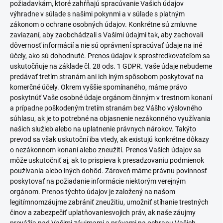
požiadavkám, ktoré zahŕňajú spracúvanie Vašich údajov
výhradne v súlade s našimi pokynmi a v súlade s platným
zákonom o ochrane osobných údajov. Konkrétne sú zmluvne
zaviazaní, aby zaobchádzali s Vašimi údajmi tak, aby zachovali
dôvernosť informácií a nie sú oprávnení spracúvať údaje na iné
účely, ako sú dohodnuté. Prenos údajov k sprostredkovateľom sa
uskutočňuje na základe čl. 28 ods. 1 GDPR. Vaše údaje nebudeme
predávať tretím stranám ani ich iným spôsobom poskytovať na
komerčné účely. Okrem vyššie spomínaného, máme právo
poskytnúť Vaše osobné údaje orgánom činným v trestnom konaní
a prípadne poškodeným tretím stranám bez Vášho výslovného
súhlasu, ak je to potrebné na objasnenie nezákonného využívania
našich služieb alebo na uplatnenie právnych nárokov. Takýto
prevod sa však uskutoční iba vtedy, ak existujú konkrétne dôkazy
o nezákonnom konaní alebo zneužití. Prenos Vašich údajov sa
môže uskutočniť aj, ak to prispieva k presadzovaniu podmienok
používania alebo iných dohôd. Zároveň máme právnu povinnosť
poskytovať na požiadanie informácie niektorým verejným
orgánom. Prenos týchto údajov je založený na našom
legitímnomzáujme zabrániť zneužitiu, umožniť stíhanie trestných
činov a zabezpečiť uplatňovaniesvojich práv, ak naše záujmy