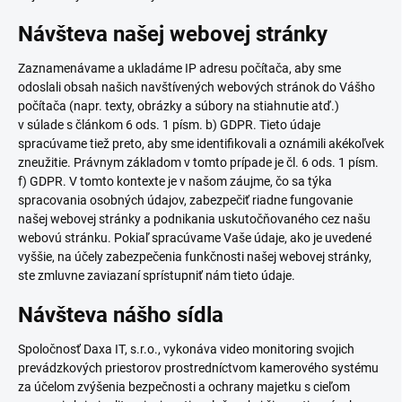
Návšteva našej webovej stránky
Zaznamenávame a ukladáme IP adresu počítača, aby sme
odoslali obsah našich navštívených webových stránok do Vášho
počítača (napr. texty, obrázky a súbory na stiahnutie atď.)
v súlade s článkom 6 ods. 1 písm. b) GDPR. Tieto údaje
spracúvame tiež preto, aby sme identifikovali a oznámili akékoľvek
zneužitie. Právnym základom v tomto prípade je čl. 6 ods. 1 písm.
f) GDPR. V tomto kontexte je v našom záujme, čo sa týka
spracovania osobných údajov, zabezpečiť riadne fungovanie
našej webovej stránky a podnikania uskutočňovaného cez našu
webovú stránku. Pokiaľ spracúvame Vaše údaje, ako je uvedené
vyššie, na účely zabezpečenia funkčnosti našej webovej stránky,
ste zmluvne zaviazaní sprístupniť nám tieto údaje.
Návšteva nášho sídla
Spoločnosť Daxa IT, s.r.o., vykonáva video monitoring svojich
prevádzkových priestorov prostredníctvom kamerového systému
za účelom zvýšenia bezpečnosti a ochrany majetku s cieľom