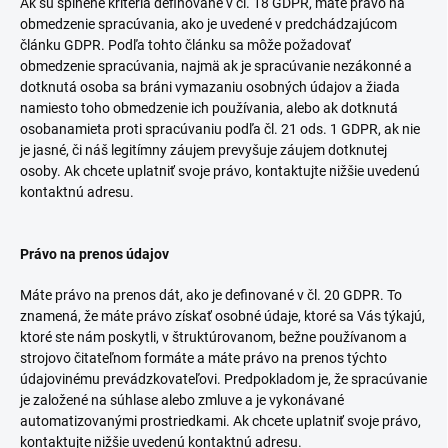
Ak sú splnené kritériá definované v čl. 18 GDPR, máte právo na
obmedzenie spracúvania, ako je uvedené v predchádzajúcom
článku GDPR. Podľa tohto článku sa môže požadovať
obmedzenie spracúvania, najmä ak je spracúvanie nezákonné a
dotknutá osoba sa bráni vymazaniu osobných údajov a žiada
namiesto toho obmedzenie ich používania, alebo ak dotknutá
osobanamieta proti spracúvaniu podľa čl. 21 ods. 1 GDPR, ak nie
je jasné, či náš legitímny záujem prevyšuje záujem dotknutej
osoby. Ak chcete uplatniť svoje právo, kontaktujte nižšie uvedenú
kontaktnú adresu.
Právo na prenos údajov
Máte právo na prenos dát, ako je definované v čl. 20 GDPR. To
znamená, že máte právo získať osobné údaje, ktoré sa Vás týkajú,
ktoré ste nám poskytli, v štruktúrovanom, bežne používanom a
strojovo čitateľnom formáte a máte právo na prenos týchto
údajovinému prevádzkovateľovi. Predpokladom je, že spracúvanie
je založené na súhlase alebo zmluve a je vykonávané
automatizovanými prostriedkami. Ak chcete uplatniť svoje právo,
kontaktujte nižšie uvedenú kontaktnú adresu.