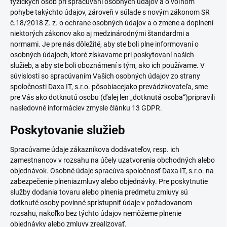
fyzických osôb pri spracúvaní osobných údajov a o voľnom
pohybe takýchto údajov, zároveň v súlade s novým zákonom SR
č.18/2018 Z. z. o ochrane osobných údajov a o zmene a doplnení
niektorých zákonov ako aj medzinárodnými štandardmi a
normami. Je pre nás dôležité, aby ste boli plne informovaní o
osobných údajoch, ktoré získavame pri poskytovaní našich
služieb, a aby ste boli oboznámení s tým, ako ich používame. V
súvislosti so spracúvaním Vašich osobných údajov zo strany
spoločnosti Daxa IT, s.r.o. pôsobiacejako prevádzkovateľa, sme
pre Vás ako dotknutú osobu (ďalej len „dotknutá osoba“)pripravili
nasledovné informáciev zmysle článku 13 GDPR.
Poskytovanie služieb
Spracúvame údaje zákazníkova dodávateľov, resp. ich
zamestnancov v rozsahu na účely uzatvorenia obchodných alebo
objednávok. Osobné údaje spracúva spoločnosť Daxa IT, s.r.o. na
zabezpečenie plneniazmluvy alebo objednávky. Pre poskytnutie
služby dodania tovaru alebo plnenia predmetu zmluvy sú
dotknuté osoby povinné sprístupniť údaje v požadovanom
rozsahu, nakoľko bez týchto údajov nemôžeme plnenie
objednávky alebo zmluvy zrealizovať.