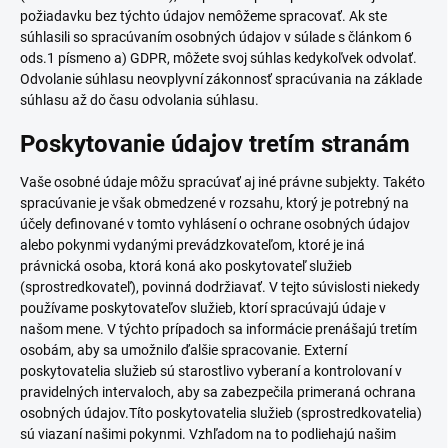
požiadavku bez týchto údajov nemôžeme spracovať. Ak ste
súhlasili so spracúvaním osobných údajov v súlade s článkom 6
ods.1 písmeno a) GDPR, môžete svoj súhlas kedykoľvek odvolať.
Odvolanie súhlasu neovplyvní zákonnosť spracúvania na základe
súhlasu až do času odvolania súhlasu.
Poskytovanie údajov tretím stranám
Vaše osobné údaje môžu spracúvať aj iné právne subjekty. Takéto
spracúvanie je však obmedzené v rozsahu, ktorý je potrebný na
účely definované v tomto vyhlásení o ochrane osobných údajov
alebo pokynmi vydanými prevádzkovateľom, ktoré je iná
právnická osoba, ktorá koná ako poskytovateľ služieb
(sprostredkovateľ), povinná dodržiavať. V tejto súvislosti niekedy
používame poskytovateľov služieb, ktorí spracúvajú údaje v
našom mene. V týchto prípadoch sa informácie prenášajú tretím
osobám, aby sa umožnilo ďalšie spracovanie. Externí
poskytovatelia služieb sú starostlivo vyberaní a kontrolovaní v
pravidelných intervaloch, aby sa zabezpečila primeraná ochrana
osobných údajov.Títo poskytovatelia služieb (sprostredkovatelia)
sú viazaní našimi pokynmi. Vzhľadom na to podliehajú našim