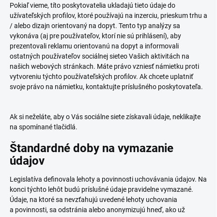
Pokiaľ vieme, títo poskytovatelia ukladajú tieto údaje do
užívateľských profilov, ktoré používajú na inzerciu, prieskum trhu a
/ alebo dizajn orientovaný na dopyt. Tento typ analýzy sa
vykonáva (aj pre používateľov, ktorí nie sú prihlásení), aby
prezentovali reklamu orientovanú na dopyt a informovali
ostatných používateľov sociálnej sieteo Vašich aktivitách na
našich webových stránkach. Máte právo vzniesť námietku proti
vytvoreniu týchto používateľských profilov. Ak chcete uplatniť
svoje právo na námietku, kontaktujte príslušného poskytovateľa.
Ak si neželáte, aby o Vás sociálne siete získavali údaje, neklikajte
na spomínané tlačidlá.
Štandardné doby na vymazanie
údajov
Legislatíva definovala lehoty a povinnosti uchovávania údajov. Na
konci týchto lehôt budú príslušné údaje pravidelne vymazané.
Údaje, na ktoré sa nevzťahujú uvedené lehoty uchovania
a povinnosti, sa odstránia alebo anonymizujú hneď, ako už