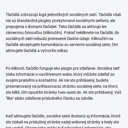
Tlačidlá zobrazujú logá jednotlivých sociálnych sietí. Tlačidlá však
nie sú štandardné pluginy poskytované sociálnymi sieťami, ale
prepojenia s ikonami tlačidiel. Tieto tlačidlá sa aktivujú len
zámernou činnosťou (kliknutím). Pokiaľ nekliknete na tlačidlá, do
sociálnych sietí nebudú prenesené žiadne údaje. Kliknutím na
tlačidlá akceptujete komunikáciu so servermi sociálnej siete, čím
aktivujete tlačidlá a vytvoríte odkaz.
Po kliknutí, tlačidlo funguje ako plugin pre zdieľanie. Sociálna sieť
získa informácie o navštívenom webe, ktorý môžete zdieľať so
svojimi priateľmi a kontaktmi. Ak nie ste prihlásený, budete
presmerovaný na prihlasovaciu stránku sociálnej siete, na ktorú
ste klikli, čím opustíte stránky tuev-sued.de. Ak ste prihlásený, Váš
"like" alebo zdieľanie príslušného článku sa odošle.
Keď aktivujete tlačidlo, sociálne siete dostanú aj informácie, ktoré
ste získali na príslušnej stránke našej webovej stránky a kedy ste