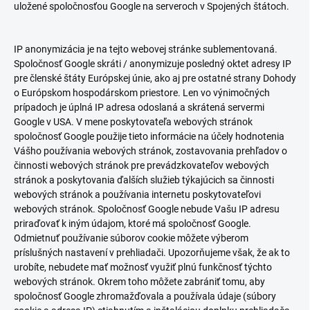
uložené spoločnosťou Google na serveroch v Spojených štátoch.
IP anonymizácia je na tejto webovej stránke sublementovaná.
Spoločnosť Google skráti / anonymizuje posledný oktet adresy IP
pre členské štáty Európskej únie, ako aj pre ostatné strany Dohody
o Európskom hospodárskom priestore. Len vo výnimočných
prípadoch je úplná IP adresa odoslaná a skrátená servermi
Google v USA. V mene poskytovateľa webových stránok
spoločnosť Google použije tieto informácie na účely hodnotenia
Vášho používania webových stránok, zostavovania prehľadov o
činnosti webových stránok pre prevádzkovateľov webových
stránok a poskytovania ďalších služieb týkajúcich sa činnosti
webových stránok a používania internetu poskytovateľovi
webových stránok. Spoločnosť Google nebude Vašu IP adresu
priraďovať k iným údajom, ktoré má spoločnosť Google.
Odmietnuť používanie súborov cookie môžete výberom
príslušných nastavení v prehliadači. Upozorňujeme však, že ak to
urobíte, nebudete mať možnosť využiť plnú funkčnosť týchto
webových stránok. Okrem toho môžete zabrániť tomu, aby
spoločnosť Google zhromažďovala a používala údaje (súbory