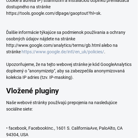
cookie a adresa IP) stiahnutím a inštaláciou doplnku prehliadača
dostupného na stránke
https://tools.google.com/dlpage/gaoptout?hl=sk.
Ďalšie informácie týkajúce sa podmienok používania a ochrany
osobných údajov nájdete na stránke
http://www.google.com/analytics/terms/gb.html alebo na
stránke
https://www.google.de/intl/en_uk/policies/
.
Upozorňujeme, že na tejto webovej stránke je kód GoogleAnalytics
doplnený o "anonymizeIp", aby sa zabezpečila anonymizovaná
kolekcia IP adries (tzv. IP-masking).
Vložené pluginy
Naše webové stránky používajú prepojenia na nasledujúce
sociálne siete:
• facebook, FacebookInc., 1601 S. CaliforniaAve, PaloAlto, CA
94304, USA