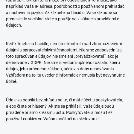
tak urobili. Okrem toho môžu byť odosielané informácie, ako
napríklad Vaša IP adresa, podrobnosti o používanom prehliadači
a nastavenia jazyka. Ak kliknete na tlačidlo, Vaše kliknutie sa
prenesie do sociálnej siete a použije sa v súlade s pravidlami o
údajoch.
Keď kliknete na tlačidlo, nemáme kontrolu nad zhromaždenými
údajmi a spracovateľskými činnosťami. Nie sme zodpovední za
toto spracúvanie údajov, nie sme ani „prevádzkovateľ“, ako je
definované v GDPR. Nie sme si vedomí úplného rozsahu zberu
údajov, jeho právneho základu, účelov a doby uchovávania.
Vzhľadom na to, tu uvedené informácie nemusia byť nevyhnutne
úplné.
Údaje sa odošlú bez ohľadu na to, či máte účet u poskytovateľa,
alebo či ste prihlásený. Ak ste sa prihlásili, Vaše údaje budú
priradené priamo k Vášmu účtu. Poskytovatelia môžu tiež
používať cookies vo Vašom počítači na sledovanie.