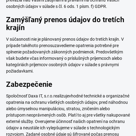
prevážia nad Vašimi záujmami a právami na ochranu Vašich
osobných údajov v súlade s čl. 6 ods. 1 písm. f) GDPR.
Zamýšľaný prenos údajov do tretích
krajín
V súčasnosti nie je plánovaný prenos údajov do tretích krajín. V
prípade takéhoto prenosuzavedieme opatrenia potrebné pre
splnenie požadovaných zákonných podmienok. Predovšetkým
však budete včas informovaný o príslušných príjemcoch alebo
kategóriách príjemcov osobných údajov v súlade s právnymi
požiadavkami.
Zabezpečenie
Spoločnosť Daxa IT, s.r.o.realizujevhodné technické a organizačné
opatrenia na ochranu všetkých osobných údajov, pred náhodnou
alebo úmyselnou manipuláciou, stratou, zničením alebo
prístupom neoprávnených osôb. Platí to aj pre všetky nakupované
externé služby. Overujeme účinnosť našich opatrení na ochranu
údajov a neustále ich vylepšujeme v súlade s technologickým
rozvojom. Zadané osobné údaje sú šifrované počas prenosu