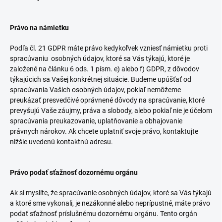
Právo na námietku
Podľa čl. 21 GDPR máte právo kedykoľvek vzniesť námietku proti
spracúvaniu osobných údajov, ktoré sa Vás týkajú, ktoré je
založené na článku 6 ods. 1 písm. e) alebo f) GDPR, z dôvodov
týkajúcich sa Vašej konkrétnej situácie. Budeme upúšťať od
spracúvania Vašich osobných údajov, pokiaľ nemôžeme
preukázať presvedčivé oprávnené dôvody na spracúvanie, ktoré
prevyšujú Vaše záujmy, práva a slobody, alebo pokiaľ nie je účelom
spracúvania preukazovanie, uplatňovanie a obhajovanie
právnych nárokov. Ak chcete uplatniť svoje právo, kontaktujte
nižšie uvedenú kontaktnú adresu.
Právo podať sťažnosť dozornému orgánu
Ak si myslíte, že spracúvanie osobných údajov, ktoré sa Vás týkajú
a ktoré sme vykonali, je nezákonné alebo neprípustné, máte právo
podať sťažnosť príslušnému dozornému orgánu. Tento orgán