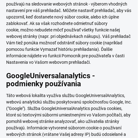
používajú na sledovanie webových stránok - výberom vhodných
nastavení pre váš prehliadač. Môžete nastaviť prehliadač, aby vás
upozornil, keď dostanete nový súbor cookie, alebo ich úplne
zablokovať. Ak sa však rozhodnete odmietnuť súbory
cookie, možno nebudete môcť používať všetky funkcie našej
webovej stránky (napr. pri objednávkach nákupu). Váš prehliadač
Vám tiež ponúka možnosť odstrániť súbory cookie (napríklad
pomocou funkcie Vymazať históriu prehliadania). Ďalšie
informácie nájdete vo funkcii Pomocník pre používateľa v časti
Nastavenia vo Vašom webovom prehliadači.
GoogleUniversalanalytics -
podmienky používania
Táto webová lokalita využíva službu GoogleUniversalAnalytics,
webovú analytickú službu poskytovanú spoločnosťou Google, Inc.
("Google"). Služba GoogleUniversalAnalytics používa cookies,
ktoré sú textovými súbormi umiestnenými vo Vašom počítači, aby
pomohli webovej stránke analyzovať, ako užívatelia stránky
používajú. Informácie vytvorené súborom cookie o používaní
webových stránok (vrátane Vašej adresy IP) budú odosielané a