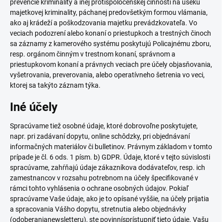
prevencie kriminality a inej protispoločenskej činnosti na úseku
majetkovej kriminality, páchanej predovšetkým formou vlámania,
ako aj krádeží a poškodzovania majetku prevádzkovateľa. Vo
veciach podozrení alebo konaní o priestupkoch a trestných činoch
sa záznamy z kamerového systému poskytujú Policajnému zboru,
resp. orgánom činným v trestnom konaní, správnom a
priestupkovom konaní a právnych veciach pre účely objasňovania,
vyšetrovania, preverovania, alebo operatívneho šetrenia vo veci,
ktorej sa takýto záznam týka.
Iné účely
Spracúvame tiež osobné údaje, ktoré dobrovoľne poskytujete,
napr. pri zadávaní dopytu, online schôdzky, pri objednávaní
informačných materiálov či bulletinov. Právnym základom v tomto
prípade je čl. 6 ods. 1 písm. b) GDPR. Údaje, ktoré v tejto súvislosti
spracúvame, zahŕňajú údaje zákazníkova dodávateľov, resp. ich
zamestnancov v rozsahu potrebnom na účely špecifikované v
rámci tohto vyhlásenia o ochrane osobných údajov. Pokiaľ
spracúvame Vaše údaje, ako je to opísané vyššie, na účely prijatia
a spracovania Vášho dopytu, stretnutia alebo objednávky
(odoberanianewsletteru), ste povinnísprístupniť tieto údaje. Vašu