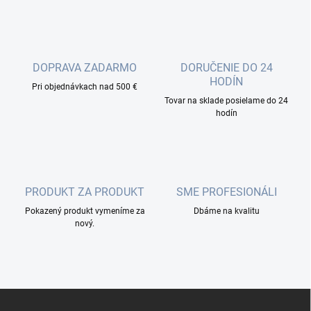
l
á
d
a
c
DOPRAVA ZADARMO
DORUČENIE DO 24
i
HODÍN
Pri objednávkach nad 500 €
e
p
Tovar na sklade posielame do 24
r
hodín
v
k
y
v
ý
PRODUKT ZA PRODUKT
SME PROFESIONÁLI
p
i
Pokazený produkt vymeníme za
Dbáme na kvalitu
s
nový.
u
Z
á