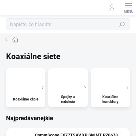
Prejsť
na
obsah
Hľadať
Domov
Koaxiálne siete
Spojky a
Koaxiálne
Koaxiálne káble
redukcie
konektory
Najpredávanejšie
CommScope F677TSVV XP SM MT PZ8678