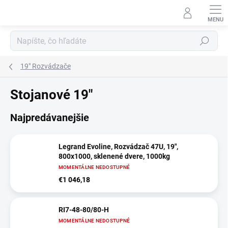
Prejsť
na
obsah
Hľadať
19" Rozvádzače
Stojanové 19"
Najpredávanejšie
Legrand Evoline, Rozvádzač 47U, 19",
800x1000, sklenené dvere, 1000kg
MOMENTÁLNE NEDOSTUPNÉ
€1 046,18
RI7-48-80/80-H
MOMENTÁLNE NEDOSTUPNÉ