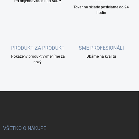
i
Pri objednávkach nad 500 €
k
Tovar na sklade posielame do 24
e
y
hodín
v
ý
p
i
s
u
PRODUKT ZA PRODUKT
SME PROFESIONÁLI
Pokazený produkt vymeníme za
Dbáme na kvalitu
nový.
Z
á
p
ä
t
i
VŠETKO O NÁKUPE
e