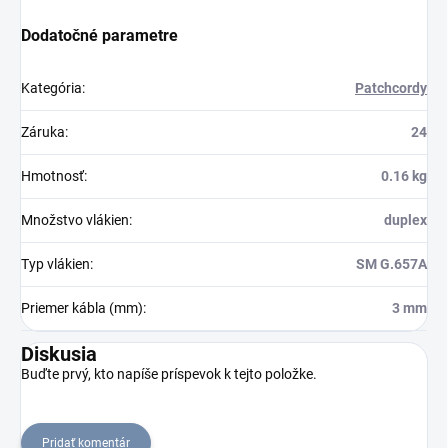
Dodatočné parametre
Kategória
:
Patchcordy
Záruka
:
24
Hmotnosť
:
0.16 kg
Množstvo vlákien
:
duplex
Typ vlákien
:
SM G.657A
Priemer kábla (mm)
:
3 mm
Diskusia
Buďte prvý, kto napíše príspevok k tejto položke.
Pridať komentár