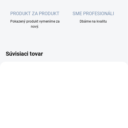
PRODUKT ZA PRODUKT
SME PROFESIONÁLI
Pokazený produkt vymeníme za
Dbáme na kvalitu
nový.
Súvisiaci tovar
MOMENTÁLNE NEDOSTUPNÉ
MOMENTÁLNE NEDOSTUPNÉ
FIBRAIN Optický
FIBRAIN Optický
patchcord E2000/APC -
patchcord E2000/APC -