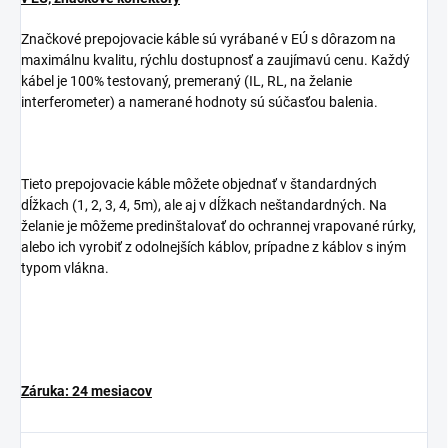
Značkové prepojovacie káble sú vyrábané v EÚ s dôrazom na
maximálnu kvalitu, rýchlu dostupnosť a zaujímavú cenu. Každý
kábel je 100% testovaný, premeraný (IL, RL, na želanie
interferometer) a namerané hodnoty sú súčasťou balenia.
Tieto prepojovacie káble môžete objednať v štandardných
dĺžkach (1, 2, 3, 4, 5m), ale aj v dĺžkach neštandardných. Na
želanie je môžeme predinštalovať do ochrannej vrapované rúrky,
alebo ich vyrobiť z odolnejších káblov, prípadne z káblov s iným
typom vlákna.
Záruka: 24 mesiacov