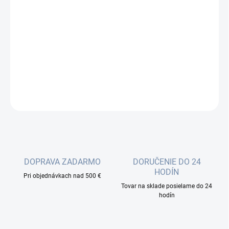
E2000/APC-E2000/APC Patchcord 9 / 125um, duplex, vyrobené v
EU, značkové konektory; Značkové prepojovacie káble sú
vyrábané v EÚ s dôrazom na maximálnu kvalitu, rýchlu
dostupnosť a zaujímavú cenu. Každý kábel je 100% testovaný,
premeraný (IL, RL, na...
DETAILNÉ INFORMÁCIE
OPÝTAŤ SA
DOPRAVA ZADARMO
DORUČENIE DO 24
HODÍN
Pri objednávkach nad 500 €
Tovar na sklade posielame do 24
hodín