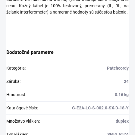
cenu. Každý kábel je 100% testovaný, premeraný (IL, RL, na
želanie interferometer) a namerané hodnoty sú súčasťou balenia.
Dodatočné parametre
Kategória
:
Patchcordy
Záruka
:
24
Hmotnosť
:
0.16 kg
Katalógové číslo
:
G-E2A-LC-S-002.0-SX-D-18-Y
Množstvo vlákien
:
duplex
Typ vlákien
:
SM G.657A