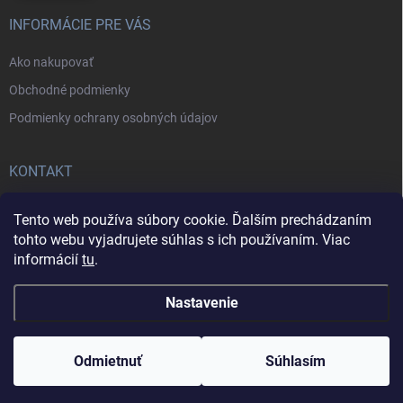
INFORMÁCIE PRE VÁS
Ako nakupovať
Obchodné podmienky
Podmienky ochrany osobných údajov
KONTAKT
+421902787857
Tento web používa súbory cookie. Ďalším prechádzaním
tohto webu vyjadrujete súhlas s ich používaním. Viac
informácií
tu
.
Nastavenie
Copyright 2026
Daxa IT
. Všetky práva vyhradené.
Odmietnuť
Súhlasím
Vytvoril Shoptet