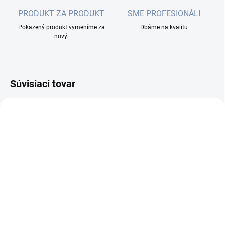
PRODUKT ZA PRODUKT
SME PROFESIONÁLI
Pokazený produkt vymeníme za
Dbáme na kvalitu
nový.
Súvisiaci tovar
MOMENTÁLNE NEDOSTUPNÉ
MOMENTÁLNE NEDOSTUPNÉ
FIBRAIN Optický
FIBRAIN Optický
patchcord E2000/APC -
patchcord E2000/APC -
E2000/APC 3m, Gold,
LC/APC 3m, Gold,