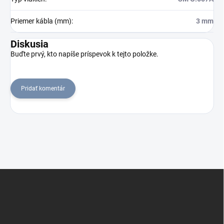
Priemer kábla (mm)
:
3 mm
Diskusia
Buďte prvý, kto napíše príspevok k tejto položke.
Pridať komentár
Z
á
p
ä
t