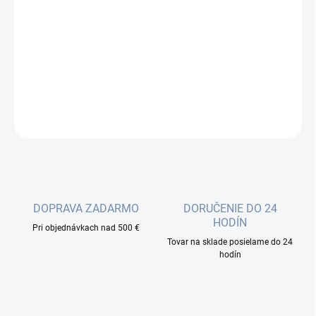
E2000 / APC - LC / PC patchcord 9 / 125um, duplex, vyrobené v
EU, značkové konektory. Prepojovacie káble sú vyrábané v EÚ s
dôrazom na maximálnu kvalitu, rýchlu dostupnosť a zaujímavú
cenu. Každý kábel je 100% testovaný, premeraný (IL, RL, na...
DETAILNÉ INFORMÁCIE
OPÝTAŤ SA
DOPRAVA ZADARMO
DORUČENIE DO 24
HODÍN
Pri objednávkach nad 500 €
Tovar na sklade posielame do 24
hodín