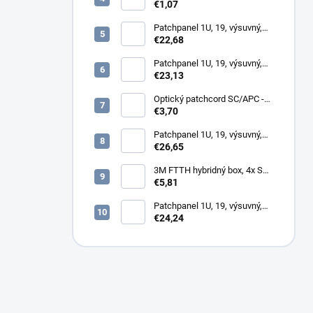
kotvy, na stĺp, kovový
€1,07
Patchpanel 1U, 19, výsuvný,
12x SC simplex, biely (1x
€22,68
kazeta 1/12)
Patchpanel 1U, 19, výsuvný,
24x SC duplex, biely (2x
€23,13
kazeta 1/12)
Optický patchcord SC/APC -
LC/PC 1m duplex, SM,
€3,70
G657A2
Patchpanel 1U, 19, výsuvný,
12x SC duplex, biely (2x
€26,65
kazeta 1/12)
3M FTTH hybridný box, 4x SC,
keystone, simplex, vnútorný
€5,81
Patchpanel 1U, 19, výsuvný,
24x SC simplex, 24x LC
€24,24
Duplex biely