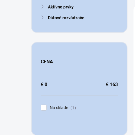
n
Aktívne prvky
e
l
Dátové rozvádzače
CENA
€
0
€
163
Na sklade
1