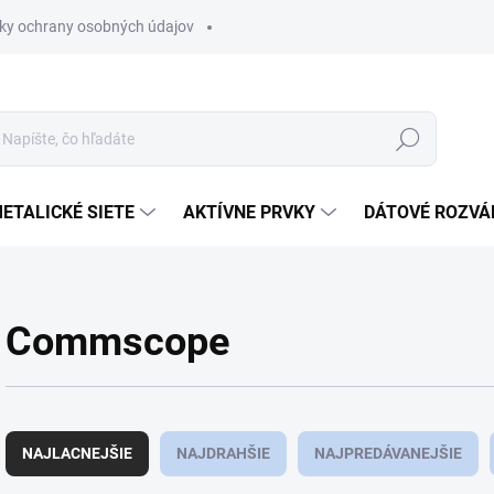
ky ochrany osobných údajov
Hľadať
ETALICKÉ SIETE
AKTÍVNE PRVKY
DÁTOVÉ ROZVÁ
Commscope
R
a
NAJLACNEJŠIE
NAJDRAHŠIE
NAJPREDÁVANEJŠIE
d
e