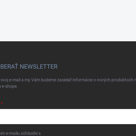
BERAŤ NEWSLETTER
 svoj e-mail a my Vám budeme zasielať informácie o nových produktoch 
 e-shope.
ím e-mailu súhlasíte s
podmienkami ochrany osobných údajov