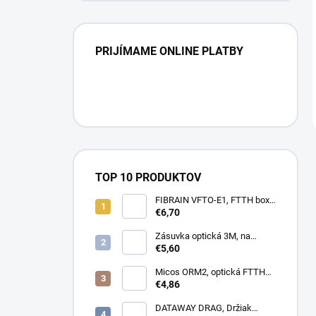
PRIJÍMAME ONLINE PLATBY
TOP 10 PRODUKTOV
FIBRAIN VFTO-E1, FTTH box,
1x adaptér SC/APC, 1x pigtail
€6,70
SC/APC, osadený
Zásuvka optická 3M, na
omítku hybridní, 8686,
€5,60
86x86x34mm
Micos ORM2, optická FTTH
zásuvka, 2x SC simplex
€4,86
DATAWAY DRAG, Držiak