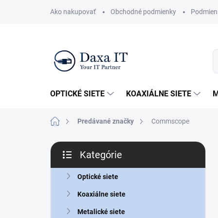
Prejsť
Ako nakupovať
Obchodné podmienky
Podmien
na
obsah
OPTICKÉ SIETE
KOAXIÁLNE SIETE
M
Domov
Predávané značky
Commscope
B
Kategórie
o
Preskočiť
č
kategórie
n
Optické siete
ý
Koaxiálne siete
p
a
Metalické siete