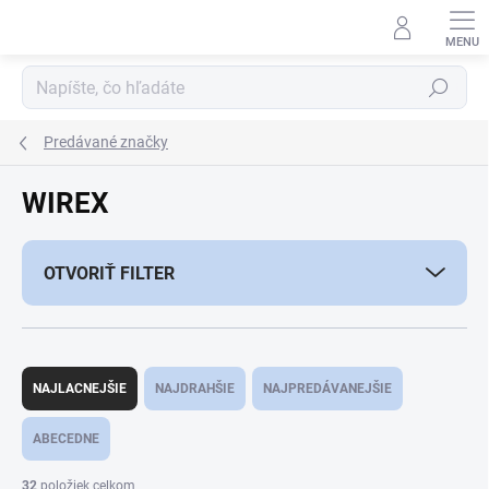
Prejsť
na
obsah
Hľadať
Predávané značky
WIREX
OTVORIŤ FILTER
R
a
NAJLACNEJŠIE
NAJDRAHŠIE
NAJPREDÁVANEJŠIE
d
e
ABECEDNE
n
i
32
položiek celkom