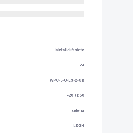
Metalické siete
24
WPC-5-U-LS-2-GR
-20 až 60
zelená
LSOH