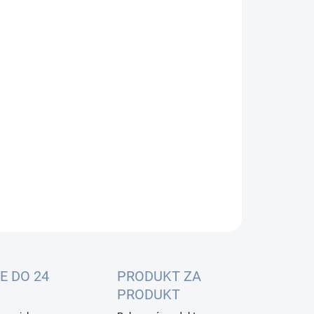
:
−
+
Pridať do košíka
ILNÉ INFORMÁCIE
OPÝTAŤ SA
E DO 24
PRODUKT ZA
PRODUKT