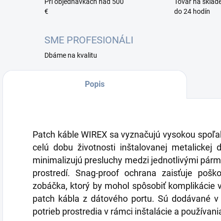
Pri objednávkach nad 500
Tovar na sklad
€
do 24 hodín
SME PROFESIONÁLI
Dbáme na kvalitu
Popis
Patch káble WIREX sa vyznačujú vysokou spoľah
celú dobu životnosti inštalovanej metalickej 
minimalizujú presluchy medzi jednotlivými pár
prostredí. Snag-proof ochrana zaisťuje pošk
zobáčka, ktorý by mohol spôsobiť komplikácie v
patch kábla z dátového portu. Sú dodávané v 
potrieb prostredia v rámci inštalácie a používani