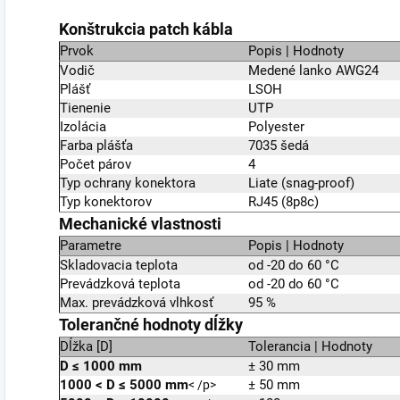
Konštrukcia patch kábla
Prvok
Popis | Hodnoty
Vodič
Medené lanko AWG24
Plášť
LSOH
Tienenie
UTP
Izolácia
Polyester
Farba plášťa
7035 šedá
Počet párov
4
Typ ochrany konektora
Liate (snag-proof)
Typ konektorov
RJ45 (8p8c)
Mechanické vlastnosti
Parametre
Popis | Hodnoty
Skladovacia teplota
od -20 do 60 °C
Prevádzková teplota
od -20 do 60 °C
Max. prevádzková vlhkosť
95 %
Tolerančné hodnoty dĺžky
Dĺžka [D]
Tolerancia | Hodnoty
D ≤ 1000 mm
± 30 mm
1000
<
D ≤ 5000 mm
± 50 mm
< /p>