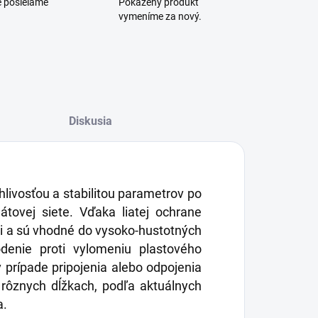
e posielame
Pokazený produkt
vymeníme za nový.
Diskusia
livosťou a stabilitou parametrov po
dátovej siete. Vďaka liatej ochrane
mi a sú vhodné do vysoko-hustotných
odenie proti vylomeniu plastového
 prípade pripojenia alebo odpojenia
rôznych dĺžkach, podľa aktuálnych
a.