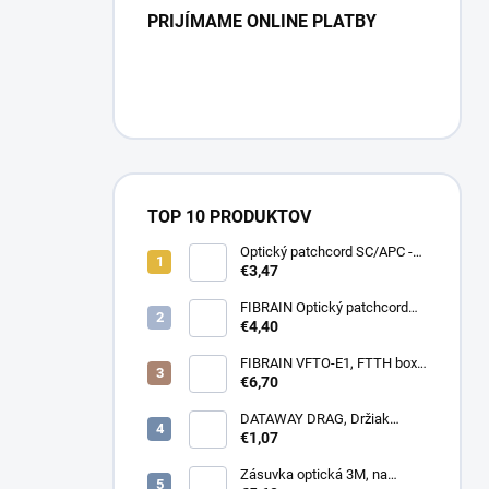
PRIJÍMAME ONLINE PLATBY
TOP 10 PRODUKTOV
Optický patchcord SC/APC -
LC/APC 1m simplex, SM,
€3,47
G657A2
FIBRAIN Optický patchcord
LC/APC - LC/APC 1m, Gold,
€4,40
1.8mm, simplex, SM, G657A1
FIBRAIN VFTO-E1, FTTH box,
1x adaptér SC/APC, 1x pigtail
€6,70
SC/APC, osadený
DATAWAY DRAG, Držiak
kotvy, na stĺp, kovový
€1,07
Zásuvka optická 3M, na