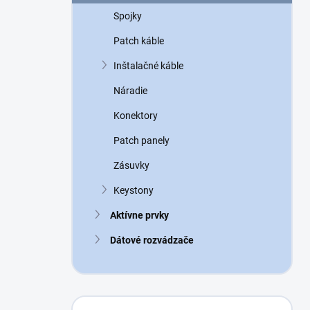
n
Spojky
e
l
Patch káble
Inštalačné káble
Náradie
Konektory
Patch panely
Zásuvky
Keystony
Aktívne prvky
Dátové rozvádzače