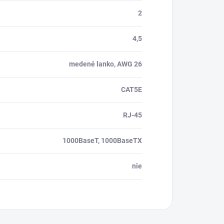
2
4,5
medené lanko, AWG 26
CAT5E
RJ-45
1000BaseT, 1000BaseTX
nie