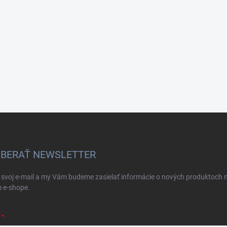
BERAŤ NEWSLETTER
 svoj e-mail a my Vám budeme zasielať informácie o nových produktoch 
 e-shope.