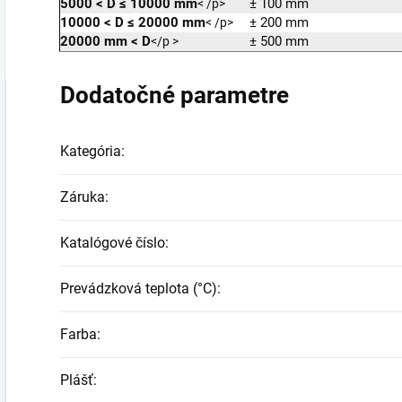
5000
<
D ≤ 10000 mm
± 100 mm
< /p>
10000
<
D ≤ 20000 mm
± 200 mm
< /p>
20000 mm
<
D
± 500 mm
</p >
Dodatočné parametre
Kategória
:
Záruka
:
Katalógové číslo
:
Prevádzková teplota (°C)
:
Farba
:
Plášť
: