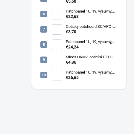
omítku hybridní, 8686,
€5,60
86x86x34mm
Patchpanel 1U, 19, výsuvný,
12x SC simplex, biely (1x
€22,68
kazeta 1/12)
Optický patchcord SC/APC -
LC/PC 1m duplex, SM,
€3,70
G657A2
Patchpanel 1U, 19, výsuvný,
24x SC simplex, 24x LC
€24,24
Duplex biely
Micos ORM2, optická FTTH
zásuvka, 2x SC simplex
€4,86
Patchpanel 1U, 19, výsuvný,
12x SC duplex, biely (2x
€26,65
kazeta 1/12)