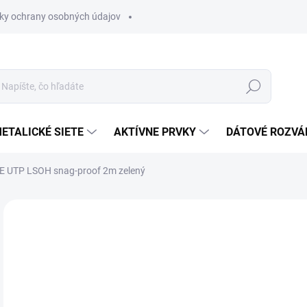
ky ochrany osobných údajov
Hľadať
ETALICKÉ SIETE
AKTÍVNE PRVKY
DÁTOVÉ ROZVÁ
E UTP LSOH snag-proof 2m zelený
Neohodnotené
Podrobnosti hodnotenia
ZNAČKA
€1
€1,
Jedn
SK