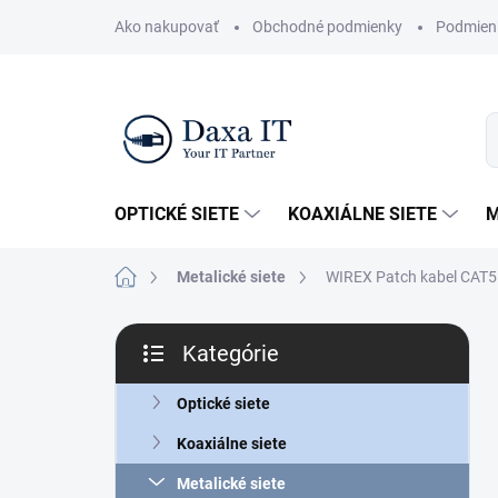
Prejsť
Ako nakupovať
Obchodné podmienky
Podmien
na
obsah
OPTICKÉ SIETE
KOAXIÁLNE SIETE
M
Domov
Metalické siete
WIREX Patch kabel CAT5
B
Kategórie
o
Preskočiť
č
kategórie
n
Optické siete
ý
Koaxiálne siete
p
a
Metalické siete