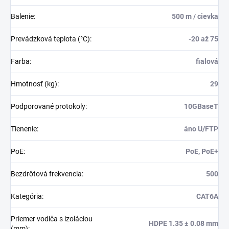
Balenie
:
500 m / cievka
Prevádzková teplota (°C)
:
-20 až 75
Farba
:
fialová
Hmotnosť (kg)
:
29
Podporované protokoly
:
10GBaseT
Tienenie
:
áno U/FTP
PoE
:
PoE, PoE+
Bezdrôtová frekvencia
:
500
Kategória
:
CAT6A
Priemer vodiča s izoláciou
HDPE 1.35 ± 0.08 mm
(mm)
: