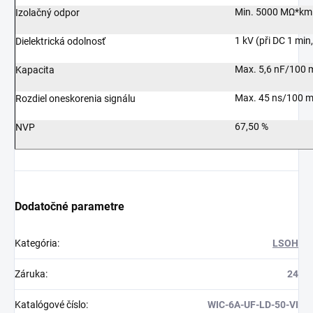
Min. 5000 MΩ
*
km 
Izolačný odpor
1 kV (při DC 1 min,
Dielektrická odolnosť
Max. 5,6 nF/100 
Kapacita
Max. 45 ns/100 m
Rozdiel oneskorenia signálu
67,50 %
NVP
Dodatočné parametre
Kategória
:
LSOH
Záruka
:
24
Katalógové číslo
:
WIC-6A-UF-LD-50-VI