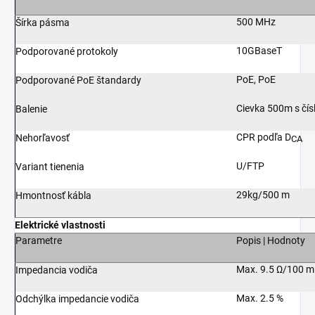
500 MHz
Šírka pásma
10GBaseT
Podporované protokoly
PoE, PoE
Podporované PoE štandardy
Cievka 500m s čí
Balenie
CPR podľa D
Nehorľavosť
CA
U/FTP
Variant tienenia
29kg/500 m
Hmontnosť kábla
Elektrické vlastnosti
Parametre
Popis | Hodnoty
Max. 9.5 Ω/100 m
Impedancia vodiča
Max. 2.5 %
Odchýlka impedancie vodiča