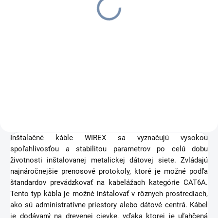
CAT6A STP pro 24x
CAT6A, FTP, samorezný
keystone 1U s
€5,60
vyvazovací lištou
€12,50
€6,89 vrátane DPH
€15,38 vrátane DPH
Do košíka
Do košíka
DATAWAY spojovací box, CAT6A,
FTP, samorezný
Inštalačné káble WIREX sa vyznačujú vysokou
spoľahlivosťou a stabilitou parametrov po celú dobu
životnosti inštalovanej metalickej dátovej siete. Zvládajú
najnáročnejšie prenosové protokoly, ktoré je možné podľa
štandardov prevádzkovať na kabelážach kategórie CAT6A.
Tento typ kábla je možné inštalovať v rôznych prostrediach,
ako sú administratívne priestory alebo dátové centrá. Kábel
je dodávaný na drevenej cievke, vďaka ktorej je uľahčená