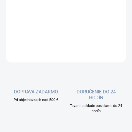
Jednotková
SKLADOM
(66 BAL)
cena:
−
+
Pridať do košíka
DETAILNÉ INFORMÁCIE
OPÝTAŤ SA
DOPRAVA ZADARMO
DORUČENIE DO 24
HODÍN
Pri objednávkach nad 500 €
Tovar na sklade posielame do 24
hodín