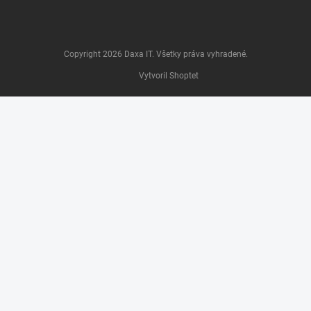
Copyright 2026
Daxa IT
. Všetky práva vyhradené.
Vytvoril Shoptet