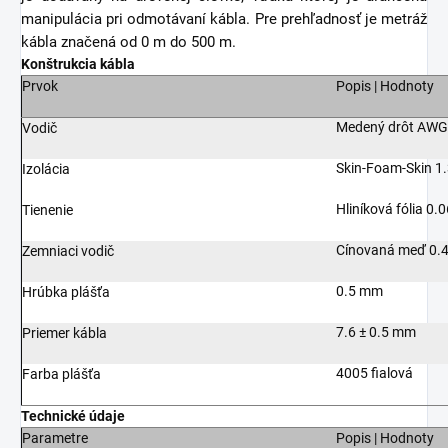
manipulácia pri odmotávaní kábla. Pre prehľadnosť je metráž
kábla značená od 0 m do 500 m.
Konštrukcia kábla
Prvok
Popis | Hodnoty
Medený drôt AWG
Vodič
Skin-Foam-Skin 1
Izolácia
Hliníková fólia 0
Tienenie
Cínovaná meď 0.
Zemniaci vodič
0.5 mm
Hrúbka plášťa
7.6 ± 0.5 mm
Priemer kábla
4005 fialová
Farba plášťa
Technické údaje
Parametre
Popis | Hodnoty