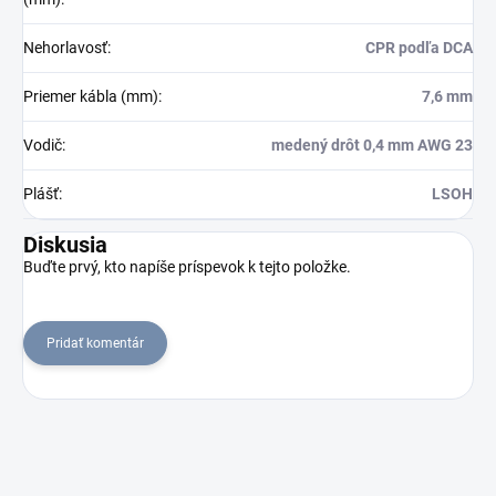
Nehorlavosť
:
CPR podľa DCA
Priemer kábla (mm)
:
7,6 mm
Vodič
:
medený drôt 0,4 mm AWG 23
Plášť
:
LSOH
Diskusia
Buďte prvý, kto napíše príspevok k tejto položke.
Pridať komentár