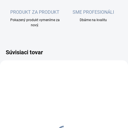
PRODUKT ZA PRODUKT
SME PROFESIONÁLI
Pokazený produkt vymeníme za
Dbáme na kvalitu
nový.
Súvisiaci tovar
SKLADOM
SKLADOM
(41 KS)
(40 KS)
WIREX 19" Patch panel
DATAWAY spojovací box,