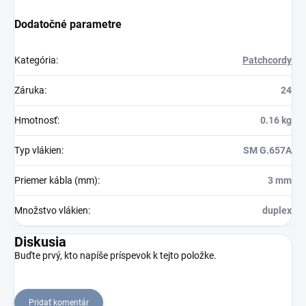
Dodatočné parametre
Kategória
:
Patchcordy
Záruka
:
24
Hmotnosť
:
0.16 kg
Typ vlákien
:
SM G.657A
Priemer kábla (mm)
:
3 mm
Množstvo vlákien
:
duplex
Diskusia
Buďte prvý, kto napíše príspevok k tejto položke.
Pridať komentár