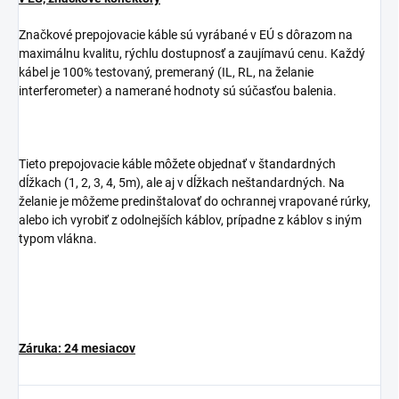
Značkové prepojovacie káble sú vyrábané v EÚ s dôrazom na
maximálnu kvalitu, rýchlu dostupnosť a zaujímavú cenu. Každý
kábel je 100% testovaný, premeraný (IL, RL, na želanie
interferometer) a namerané hodnoty sú súčasťou balenia.
Tieto prepojovacie káble môžete objednať v štandardných
dĺžkach (1, 2, 3, 4, 5m), ale aj v dĺžkach neštandardných. Na
želanie je môžeme predinštalovať do ochrannej vrapované rúrky,
alebo ich vyrobiť z odolnejších káblov, prípadne z káblov s iným
typom vlákna.
Záruka: 24 mesiacov