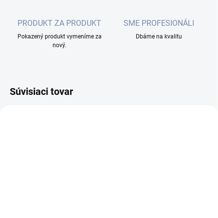
PRODUKT ZA PRODUKT
SME PROFESIONÁLI
Pokazený produkt vymeníme za
Dbáme na kvalitu
nový.
Súvisiaci tovar
MOMENTÁLNE NEDOSTUPNÉ
MOMENTÁLNE NEDOSTUPNÉ
FIBRAIN Optický
FIBRAIN Optický
patchcord E2000/APC -
patchcord E2000/APC -