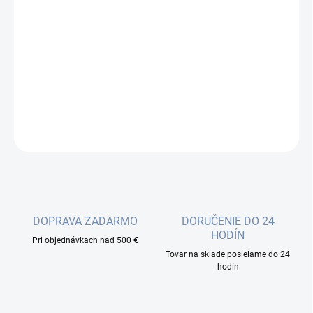
E2000/APC-E2000/APC Patchcord 9 / 125um, duplex, vyrobené v
EU, značkové konektory; Značkové prepojovacie káble sú
vyrábané v EÚ s dôrazom na maximálnu kvalitu, rýchlu
dostupnosť a zaujímavú cenu. Každý kábel je 100% testovaný,
premeraný (IL, RL, na...
DETAILNÉ INFORMÁCIE
OPÝTAŤ SA
DOPRAVA ZADARMO
DORUČENIE DO 24
HODÍN
Pri objednávkach nad 500 €
Tovar na sklade posielame do 24
hodín