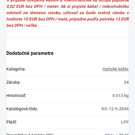
V prípade odvíjania káblov a mikrotrubičiek sa účtuje poplatok
0,02 EUR bez DPH / meter. Ak si prajete kábel / mikrotrubičku
odvinúť na drevenú cievku, učtovať sa bude vratná cievka v
hodnote 10 EUR bez DPH / malá, prípadne podľa potreby 13 EUR
bez DPH / veľká.
Dodatočné parametre
Kategória
:
Optické káble
Záruka
:
24
Hmotnosť
:
0.013 kg
Katalógové číslo
:
KO-12-9-Z044
Plášť
:
LFP