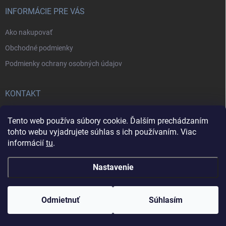
INFORMÁCIE PRE VÁS
Ako nakupovať
Obchodné podmienky
Podmienky ochrany osobných údajov
KONTAKT
+421902787857
Tento web používa súbory cookie. Ďalším prechádzaním
tohto webu vyjadrujete súhlas s ich používaním. Viac
informácií
tu
.
Nastavenie
Copyright 2026
Daxa IT
. Všetky práva vyhradené.
Odmietnuť
Súhlasím
Vytvoril Shoptet