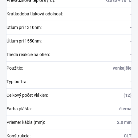
Prevádzková teplota (°C)
:
-20 to + 70 °C
Krátkodobá tlaková odolnosť
:
-
Útlum pri 1310nm
:
-
Útlum pri 1550nm
:
-
Trieda reakcie na oheň
:
-
Použitie
:
vonkajšie
Typ buffra
:
-
Celkový počet vlákien
:
(12)
Farba plášťa
:
čierna
Priemer kábla (mm)
:
2.0 mm
Konštrukcia
:
CLT