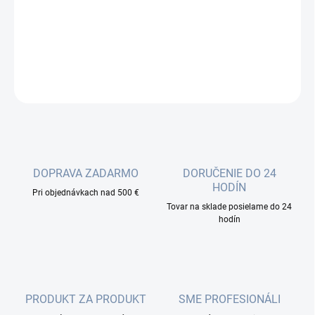
Optický kábel Z044 je vynikajúci hlavne pre zafuknutie do HDPE
mikrotrubičiek. Priemer káblu 2,0 mm spolu s veľmi tuhým a
klzným plášťom
DETAILNÉ INFORMÁCIE
OPÝTAŤ SA
DOPRAVA ZADARMO
DORUČENIE DO 24
HODÍN
Pri objednávkach nad 500 €
Tovar na sklade posielame do 24
hodín
PRODUKT ZA PRODUKT
SME PROFESIONÁLI