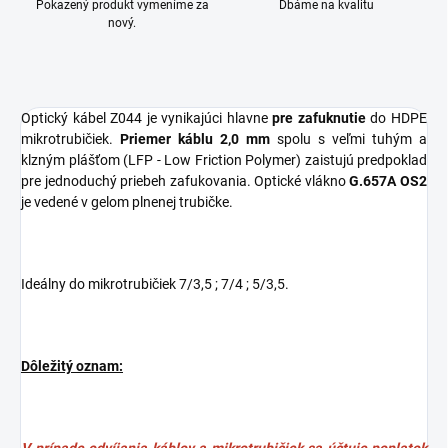
Pokazený produkt vymeníme za
Dbáme na kvalitu
nový.
Optický kábel Z044 je vynikajúci hlavne
pre zafuknutie
do HDPE
mikrotrubičiek.
Priemer káblu 2,0 mm
spolu s veľmi tuhým a
klzným plášťom (LFP - Low Friction Polymer) zaistujú predpoklad
pre jednoduchý priebeh zafukovania. Optické vlákno
G.657A OS2
je vedené v gelom plnenej trubičke.
Ideálny do mikrotrubičiek 7/3,5 ; 7/4 ; 5/3,5.
Dôležitý oznam: