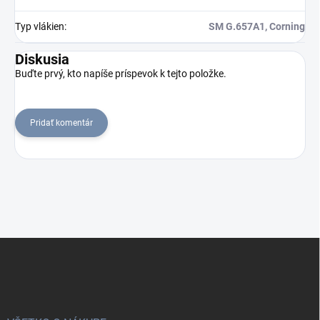
Typ vlákien
:
SM G.657A1, Corning
Diskusia
Buďte prvý, kto napíše príspevok k tejto položke.
Pridať komentár
Z
á
p
ä
t