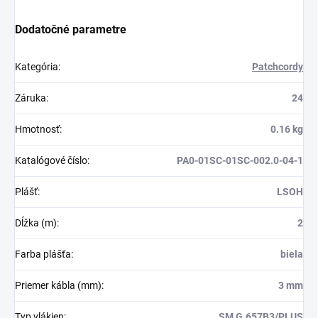
Dodatočné parametre
Kategória
:
Patchcordy
Záruka
:
24
Hmotnosť
:
0.16 kg
Katalógové číslo
:
PA0-01SC-01SC-002.0-04-1
Plášť
:
LSOH
Dĺžka (m)
:
2
Farba plášťa
:
biela
Priemer kábla (mm)
:
3 mm
Typ vlákien
:
SM G.657B3/PLUS