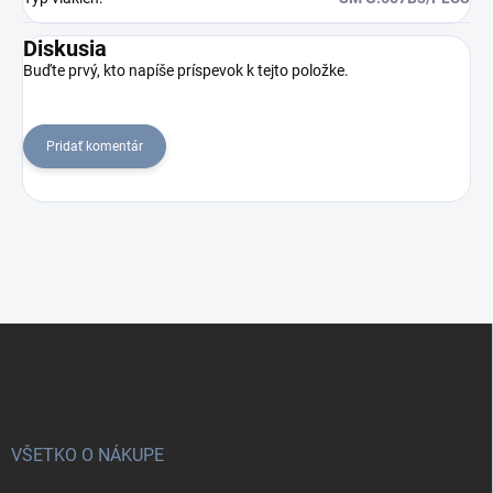
Diskusia
Buďte prvý, kto napíše príspevok k tejto položke.
Pridať komentár
Z
á
p
ä
t
i
VŠETKO O NÁKUPE
e