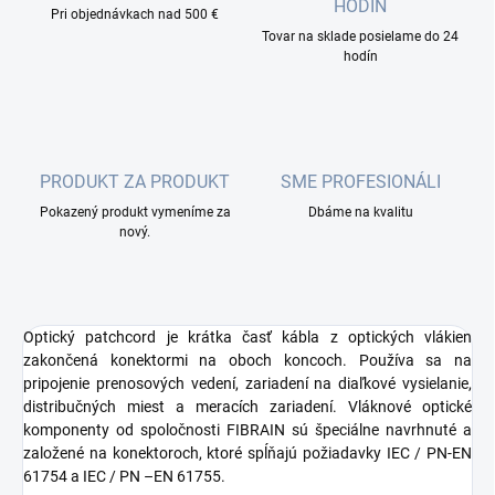
HODÍN
Pri objednávkach nad 500 €
Tovar na sklade posielame do 24
hodín
PRODUKT ZA PRODUKT
SME PROFESIONÁLI
Pokazený produkt vymeníme za
Dbáme na kvalitu
nový.
Optický patchcord je krátka časť kábla z optických vlákien
zakončená konektormi na oboch koncoch. Používa sa na
pripojenie prenosových vedení, zariadení na diaľkové vysielanie,
distribučných miest a meracích zariadení. Vláknové optické
komponenty od spoločnosti FIBRAIN sú špeciálne navrhnuté a
založené na konektoroch, ktoré spĺňajú požiadavky IEC / PN-EN
61754 a IEC / PN –EN 61755.