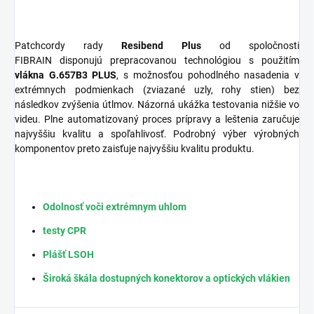
Patchcordy
rady
Resibend Plus
od spoločnosti
FIBRAIN disponujú prepracovanou technológiou s použitím
vlákna G.657B3 PLUS
, s možnosťou pohodlného nasadenia v
extrémnych podmienkach
(zviazané uzly, rohy stien) bez
následkov zvýšenia útlmov. Názorná ukážka testovania nižšie vo
videu. Plne automatizovaný proces prípravy a leštenia zaručuje
najvyššiu kvalitu a spoľahlivosť. Podrobný výber výrobných
komponentov preto zaisťuje najvyššiu kvalitu produktu.
Odolnosť voči extrémnym uhlom
testy CPR
Plášť LSOH
Široká škála dostupných konektorov a optických vlákien