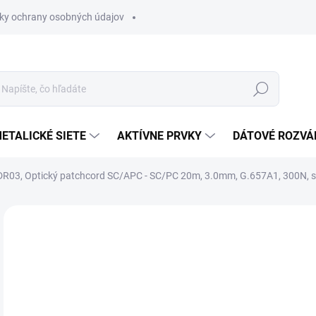
ky ochrany osobných údajov
Hľadať
ETALICKÉ SIETE
AKTÍVNE PRVKY
DÁTOVÉ ROZVÁ
R03, Optický patchcord SC/APC - SC/PC 20m, 3.0mm, G.657A1, 300N, s
Neohodnotené
Podrobnosti hodnotenia
€1
€21
Jedn
MO