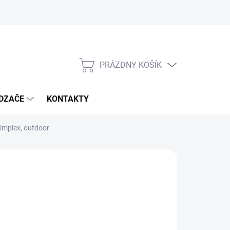
PRÁZDNY KOŠÍK
NÁKUPNÝ
KOŠÍK
DZAČE
KONTAKTY
implex, outdoor
7,23
,19 vrátane DPH
otková
MENTÁLNE NEDOSTUPNÉ