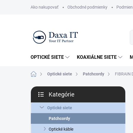
Prejsť
Ako nakupovať
Obchodné podmienky
Podmien
na
obsah
OPTICKÉ SIETE
KOAXIÁLNE SIETE
M
Domov
Optické siete
Patchcordy
FIBRAIN D
B
Kategórie
o
Preskočiť
č
kategórie
n
Optické siete
ý
Patchcordy
p
a
Optické káble