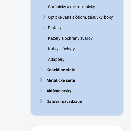
n
Chráničky a mikrotrubičky
e
l
Optické vane s čelom, zásuvky, boxy
Pigtaily
Kazety a ochrany zvarov
Kotvy a úchyty
Adaptéry
Koaxiálne siete
Metalické siete
Aktívne prvky
Dátové rozvádzače