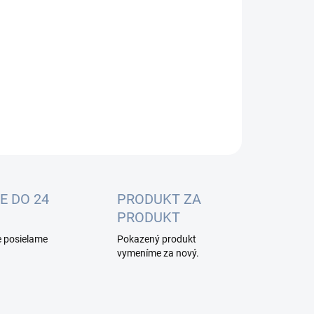
:
−
+
Pridať do košíka
ILNÉ INFORMÁCIE
OPÝTAŤ SA
E DO 24
PRODUKT ZA
PRODUKT
e posielame
Pokazený produkt
vymeníme za nový.