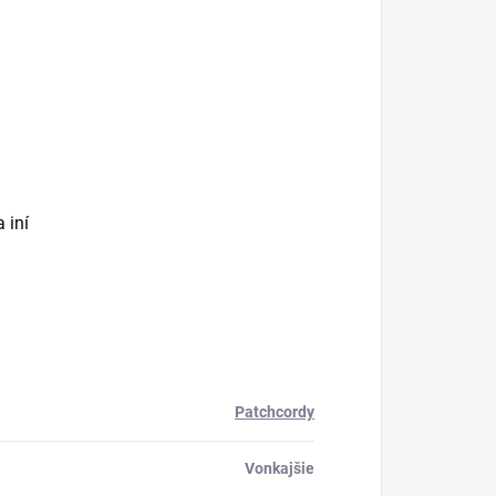
 iní
Patchcordy
Vonkajšie