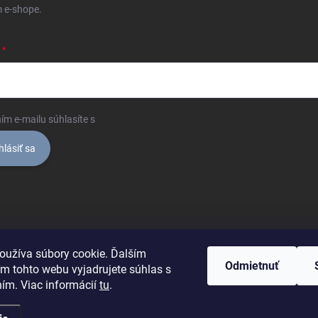
 e-shope.
ím e-mailu súhlasíte s
podmienkami ochrany osobných údajov
hlásiť sa
oužíva súbory cookie. Ďalším
Odmietnuť
m tohto webu vyjadrujete súhlas s
ním. Viac informácií
tu
.