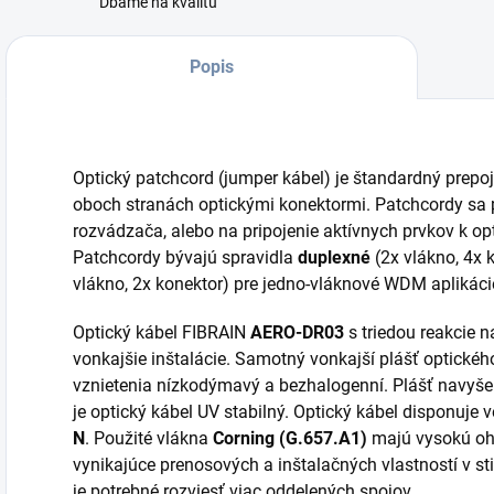
Dbáme na kvalitu
Popis
Optický patchcord (jumper kábel) je štandardný prepo
oboch stranách optickými konektormi. Patchcordy sa p
rozvádzača, alebo na pripojenie aktívnych prvkov k op
Patchcordy bývajú spravidla
duplexné
(2x vlákno, 4x 
vlákno, 2x konektor) pre jedno-vláknové WDM aplikáci
Optický kábel FIBRAIN
AERO-DR03
s triedou reakcie 
vonkajšie inštalácie. Samotný vonkajší plášť optickéh
vznietenia nízkodýmavý a bezhalogenní. Plášť navyše
je optický kábel UV stabilný. Optický kábel disponuj
N
. Použité vlákna
Corning (G.657.A1)
majú vysokú oh
vynikajúce prenosových a inštalačných vlastností v st
je potrebné rozviesť viac oddelených spojov.