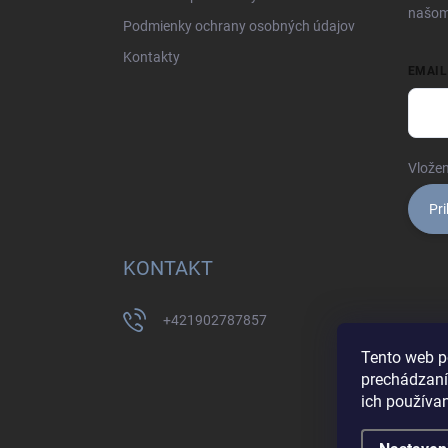
e
našom
Podmienky ochrany osobných údajov
Kontakty
EMAIL
Vložen
Pri
KONTAKT
+421902787857
Tento web p
prechádzaní
ich používa