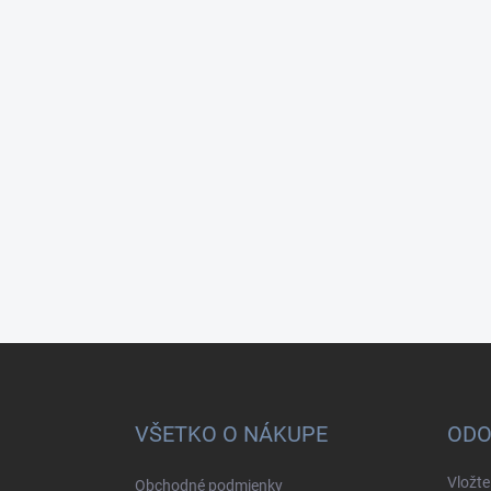
Z
á
p
ä
VŠETKO O NÁKUPE
ODO
t
i
Vložte
Obchodné podmienky