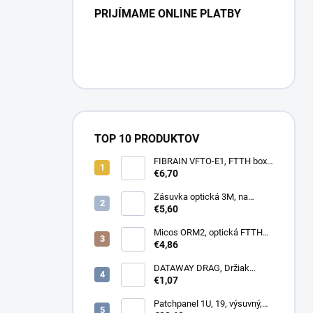
PRIJÍMAME ONLINE PLATBY
TOP 10 PRODUKTOV
FIBRAIN VFTO-E1, FTTH box,
1x adaptér SC/APC, 1x pigtail
€6,70
SC/APC, osadený
Zásuvka optická 3M, na
omítku hybridní, 8686,
€5,60
86x86x34mm
Micos ORM2, optická FTTH
zásuvka, 2x SC simplex
€4,86
DATAWAY DRAG, Držiak
kotvy, na stĺp, kovový
€1,07
Patchpanel 1U, 19, výsuvný,