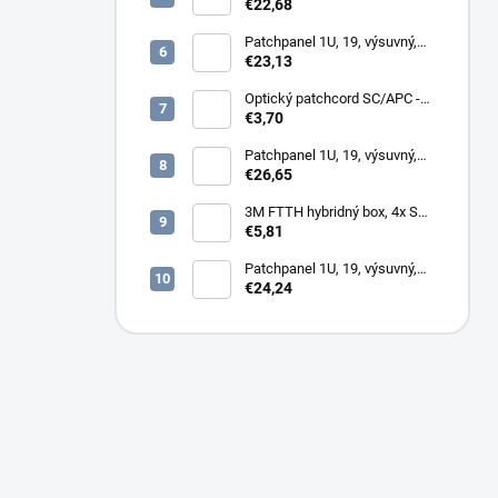
12x SC simplex, biely (1x
€22,68
kazeta 1/12)
Patchpanel 1U, 19, výsuvný,
24x SC duplex, biely (2x
€23,13
kazeta 1/12)
Optický patchcord SC/APC -
LC/PC 1m duplex, SM,
€3,70
G657A2
Patchpanel 1U, 19, výsuvný,
12x SC duplex, biely (2x
€26,65
kazeta 1/12)
3M FTTH hybridný box, 4x SC,
keystone, simplex, vnútorný
€5,81
Patchpanel 1U, 19, výsuvný,
24x SC simplex, 24x LC
€24,24
Duplex biely