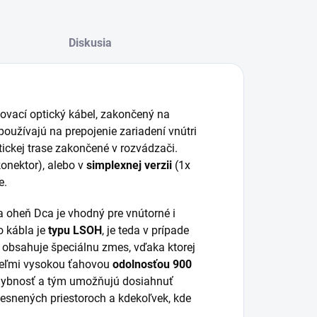
Diskusia
jovací optický kábel, zakončený na
oužívajú na prepojenie zariadení vnútri
tickej trase zakončené v rozvádzači.
konektor), alebo v
simplexnej verzii
(1x
e.
na oheň Dca je vhodný pre vnútorné i
o kábla je
typu LSOH
, je teda v prípade
 obsahuje špeciálnu zmes, vďaka ktorej
e veľmi vysokou ťahovou
odolnosťou 900
ybnosť a tým umožňujú dosiahnuť
iesnených priestoroch a kdekoľvek, kde