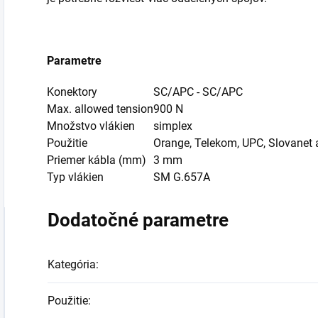
Parametre
Konektory
SC/APC - SC/APC
Max. allowed tension
900 N
Množstvo vlákien
simplex
Použitie
Orange, Telekom, UPC, Slovanet a
Priemer kábla (mm)
3 mm
Typ vlákien
SM G.657A
Dodatočné parametre
Kategória
:
Použitie
: