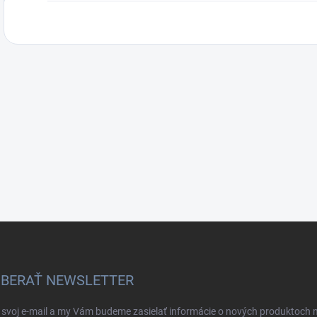
BERAŤ NEWSLETTER
 svoj e-mail a my Vám budeme zasielať informácie o nových produktoch 