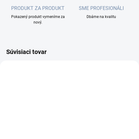
PRODUKT ZA PRODUKT
SME PROFESIONÁLI
Pokazený produkt vymeníme za
Dbáme na kvalitu
nový.
Súvisiaci tovar
MOMENTÁLNE NEDOSTUPNÉ
SKLADOM
(5 KS)
FIBRAIN Optický
FIBRAIN Optický adaptér
patchcord E2000/APC -
E2000/APC, SM, simplex,
E2000/APC 3m, Gold,