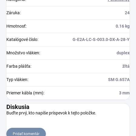
Záruka
:
24
Hmotnosť
:
0.16 kg
Katalógové číslo
:
G-E2A-LC-S-003.0-DX-A-28-Y
Množstvo vlákien
:
duplex
Farba plášťa
:
žltá
Typ vlákien
:
SM G.657A
Priemer kábla (mm)
:
3 mm
Diskusia
Buďte prvý, kto napíše príspevok k tejto položke.
Pridať komentár