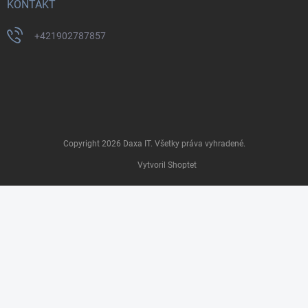
KONTAKT
+421902787857
Copyright 2026
Daxa IT
. Všetky práva vyhradené.
Vytvoril Shoptet