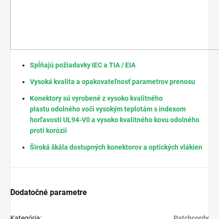
Spĺňajú požiadavky IEC a TIA / EIA
Vysoká kvalita a opakovateľnosť parametrov prenosu
Konektory sú vyrobené z vysoko kvalitného
plastu odolného voči vysokým teplotám s indexom
horľavosti UL94-V0 a vysoko kvalitného kovu odolného
proti korózii
Široká škála dostupných konektorov a optických vlákien
Dodatočné parametre
Kategória
:
Patchcordy