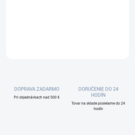
Optický patchcord je krátka časť kábla z optických vlákien
zakončená konektormi na oboch koncoch. Používa sa na
pripojenie prenosových vedení, zariadení na diaľkové vysielanie,
distribučných miest a meracích zariadení.
DETAILNÉ INFORMÁCIE
OPÝTAŤ SA
DOPRAVA ZADARMO
DORUČENIE DO 24
HODÍN
Pri objednávkach nad 500 €
Tovar na sklade posielame do 24
hodín