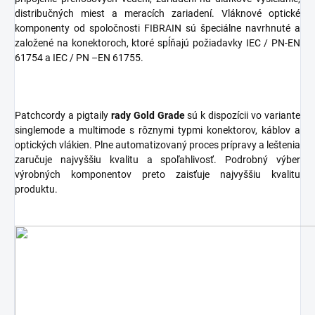
distribučných miest a meracích zariadení. Vláknové optické
komponenty od spoločnosti FIBRAIN sú špeciálne navrhnuté a
založené na konektoroch, ktoré spĺňajú požiadavky IEC / PN-EN
61754 a IEC / PN –EN 61755.
Patchcordy a pigtaily
rady Gold Grade
sú k dispozícii vo variante
singlemode a multimode s rôznymi typmi konektorov, káblov a
optických vlákien. Plne automatizovaný proces prípravy a leštenia
zaručuje najvyššiu kvalitu a spoľahlivosť. Podrobný výber
výrobných komponentov preto zaisťuje najvyššiu kvalitu
produktu.