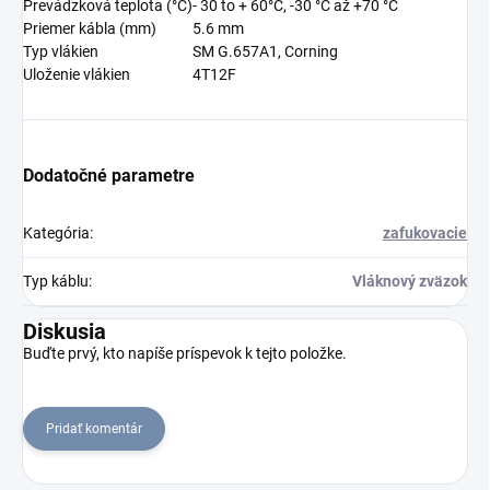
Prevádzková teplota (°C)
- 30 to + 60°C, -30 °C až +70 °C
Priemer kábla (mm)
5.6 mm
Typ vlákien
SM G.657A1, Corning
Uloženie vlákien
4T12F
Dodatočné parametre
Kategória
:
zafukovacie
Typ káblu
:
Vláknový zväzok
Diskusia
Buďte prvý, kto napíše príspevok k tejto položke.
Pridať komentár