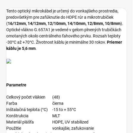
Tento optický mikrokábel je určený do vonkajšieho prostredia,
predovšetkým pre zafúknutie do HDPE rúr a mikrotrubičiek
(
16/12mm, 14/12mm, 12/10mm, 14/10mm, 12/8mm, 10/8mm
).
Optické vlákno G.657A1 je vedené v gelom plnených trubičkách
omotaných okolo centrálneho ťahového prvku. Rozsah teploty
-30°C až +70°C. Životnost káblu je minimálne 30 rokov.
Priemer
káblu je 5,6 mm
.
Parametre
Celkový počet vlákien
(48)
Farba
čierna
Inštalačná teplota (°C)
-15 to + 55°C
Konštrukcia
MLT
Materiál plášťa
HDPE, UV stabilized
Použitie
vonkajšie, zafukovanie