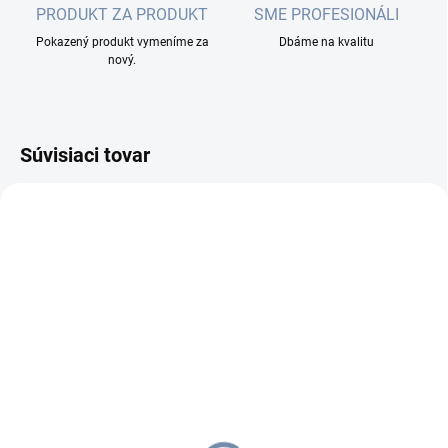
PRODUKT ZA PRODUKT
SME PROFESIONÁLI
Pokazený produkt vymeníme za
Dbáme na kvalitu
nový.
Súvisiaci tovar
SKLADOM
SKLADOM
(352 KS)
(18 KS)
DATAWAY keystone
DATAWAY keystone
CAT5E, STP, RJ45,
CAT6A, STP, RJ45,
samorezný
samorezný