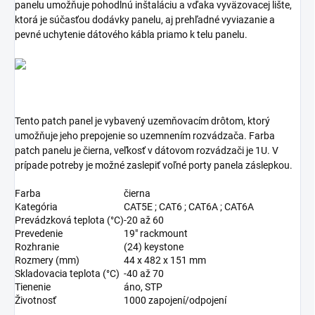
panelu umožňuje pohodlnú inštaláciu a vďaka vyväzovacej lište,
ktorá je súčasťou dodávky panelu, aj prehľadné vyviazanie a
pevné uchytenie dátového kábla priamo k telu panelu.
Tento patch panel je vybavený uzemňovacím drôtom, ktorý
umožňuje jeho prepojenie so uzemnením rozvádzača. Farba
patch panelu je čierna, veľkosť v dátovom rozvádzači je 1U. V
prípade potreby je možné zaslepiť voľné porty panela záslepkou.
Farba
čierna
Kategória
CAT5E ; CAT6 ; CAT6A ; CAT6A
Prevádzková teplota (°C)
-20 až 60
Prevedenie
19" rackmount
Rozhranie
(24) keystone
Rozmery (mm)
44 x 482 x 151 mm
Skladovacia teplota (°C)
-40 až 70
Tienenie
áno, STP
Životnosť
1000 zapojení/odpojení