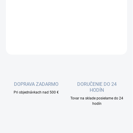
cena:
−
+
Pridať do košíka
DETAILNÉ INFORMÁCIE
OPÝTAŤ SA
DOPRAVA ZADARMO
DORUČENIE DO 24
HODÍN
Pri objednávkach nad 500 €
Tovar na sklade posielame do 24
hodín