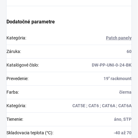
Dodatočné parametre
Kategória
:
Patch panely
Záruka
:
60
Katalógové číslo
:
DW-PP-UNI-0-24-BK
Prevedenie
:
19" rackmount
Farba
:
čierna
Kategória
:
CAT5E ; CAT6 ; CAT6A ; CAT6A
Tienenie
:
áno, STP
Skladovacia teplota (°C)
:
-40 až 70