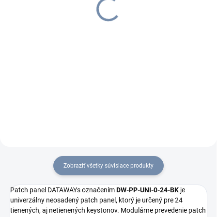
€1,70
€2,20
€2,09 vrátane DPH
€2,71 vrátane DPH
Do košíka
Do košíka
Na samorezné keystony CAT5E
Na samorezné keystony CAT6A
DATAWAY nie je potrebné
DATAWAY nie je potrebné
využívať KRONE nástroj, čo
využívať KRONE nástroj, čo
urýchľuje samotné osadenie
urýchľuje samotné osadenie
metalického kábla (vodiče AWG
metalického kábla (vodiče AWG
26–22).
26–22).
Zobraziť všetky súvisiace produkty
Patch panel DATAWAYs označením
DW-PP-UNI-0-24-BK
je
univerzálny neosadený patch panel, ktorý je určený pre 24
tienených, aj netienených keystonov. Modulárne prevedenie patch