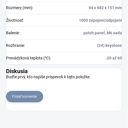
Rozmery (mm)
:
44 x 482 x 151 mm
Životnosť
:
1000 zapojení/odpojení
Balenie
:
patch panel, M6 sada
Rozhranie
:
(24) keystone
Prevádzková teplota (°C)
:
-20 až 60
Diskusia
Buďte prvý, kto napíše príspevok k tejto položke.
Pridať komentár