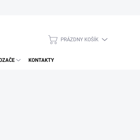
PRÁZDNY KOŠÍK
NÁKUPNÝ
KOŠÍK
DZAČE
KONTAKTY