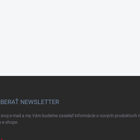
BERAŤ NEWSLETTER
 svoj e-mail a my Vám budeme zasielať informácie o nových produktoch 
 e-shope.