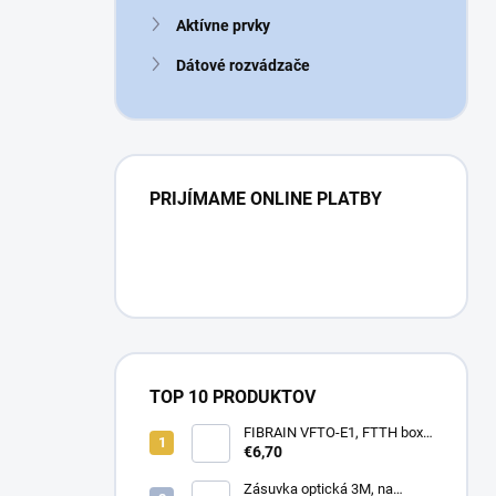
n
Aktívne prvky
e
l
Dátové rozvádzače
PRIJÍMAME ONLINE PLATBY
TOP 10 PRODUKTOV
FIBRAIN VFTO-E1, FTTH box,
1x adaptér SC/APC, 1x pigtail
€6,70
SC/APC, osadený
Zásuvka optická 3M, na