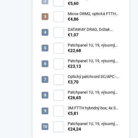
omítku hybridní, 8686,
€5,60
86x86x34mm
Micos ORM2, optická FTTH
zásuvka, 2x SC simplex
€4,86
DATAWAY DRAG, Držiak
kotvy, na stĺp, kovový
€1,07
Patchpanel 1U, 19, výsuvný,
12x SC simplex, biely (1x
€22,68
kazeta 1/12)
Patchpanel 1U, 19, výsuvný,
24x SC duplex, biely (2x
€23,13
kazeta 1/12)
Optický patchcord SC/APC -
LC/PC 1m duplex, SM,
€3,70
G657A2
Patchpanel 1U, 19, výsuvný,
12x SC duplex, biely (2x
€26,65
kazeta 1/12)
3M FTTH hybridný box, 4x SC,
keystone, simplex, vnútorný
€5,81
Patchpanel 1U, 19, výsuvný,
24x SC simplex, 24x LC
€24,24
Duplex biely