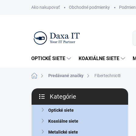
Prejsť
Ako nakupovať
Obchodné podmienky
Podmien
na
obsah
OPTICKÉ SIETE
KOAXIÁLNE SIETE
M
Domov
Predávané značky
Fibertechnic®
B
Kategórie
o
Preskočiť
č
kategórie
n
Optické siete
ý
Koaxiálne siete
p
a
Metalické siete