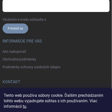
Vložením e-mailu súhlasíte s
podmienkami ochrany osobných údajov
Prihlásiť sa
INFORMÁCIE PRE VÁS
Ako nakupovať
Obchodné podmienky
Podmienky ochrany osobných údajov
KONTAKT
+421902787857
Tento web používa súbory cookie. Ďalším prechádzaním
tohto webu vyjadrujete súhlas s ich používaním. Viac
informácií
tu
.