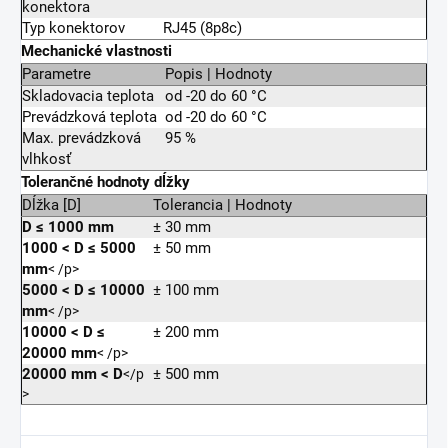
konektora
Typ konektorov
RJ45 (8p8c)
Mechanické vlastnosti
Parametre
Popis | Hodnoty
Skladovacia teplota
od -20 do 60 °C
Prevádzková teplota
od -20 do 60 °C
Max. prevádzková
95 %
vlhkosť
Tolerančné hodnoty dĺžky
Dĺžka [D]
Tolerancia | Hodnoty
D ≤ 1000 mm
± 30 mm
1000
<
D ≤ 5000
± 50 mm
mm
< /p>
5000
<
D ≤ 10000
± 100 mm
mm
< /p>
10000
<
D ≤
± 200 mm
20000 mm
< /p>
20000 mm
<
D
± 500 mm
</p
>