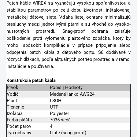
Patch káble WIREX sa vyznačujú vysokou spoľahlivosťou a
stabilitou parametrov po celú dobu životnosti inštalovanej
metalickej dátovej siete. Vďaka liatej ochrane minimalizujú
presluchy medzi jednotlivými pármi a sú vhodné do vysoko-
hustotných prostredí. Snag-proof ochrana zaisťuje
poškodenie proti vylomeniu plastového zobáčka, ktorý by
mohol spôsobiť komplikácie v prípade pripojenia alebo
odpojenia patch kábla z dátového portu. Sú dodávané v
rôznych dĺžkach, podľa aktuálnych potrieb prostredia v rámci
inštalácie a používania.
Konštrukcia patch kábla
Prvok
Popis | Hodnoty
Vodič
Medené lanko AWG24
Plášť
LSOH
Tienenie
UTP
Izolácia
Polyester
Farba plášťa
7035 šedá
Počet párov
4
Typ ochrany
Liate (snag-proof)