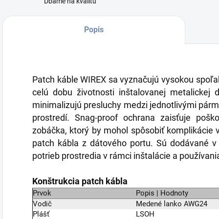
Dbáme na kvalitu
Popis
Patch káble WIREX sa vyznačujú vysokou spoľah
celú dobu životnosti inštalovanej metalickej 
minimalizujú presluchy medzi jednotlivými pár
prostredí. Snag-proof ochrana zaisťuje pošk
zobáčka, ktorý by mohol spôsobiť komplikácie v
patch kábla z dátového portu. Sú dodávané v 
potrieb prostredia v rámci inštalácie a používani
Konštrukcia patch kábla
Prvok
Popis | Hodnoty
Vodič
Medené lanko AWG24
Plášť
LSOH