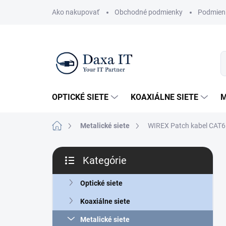
Prejsť
Ako nakupovať
Obchodné podmienky
Podmien
na
obsah
OPTICKÉ SIETE
KOAXIÁLNE SIETE
M
Domov
Metalické siete
WIREX Patch kabel CAT6
B
Kategórie
o
Preskočiť
č
kategórie
n
Optické siete
ý
Koaxiálne siete
p
a
Metalické siete