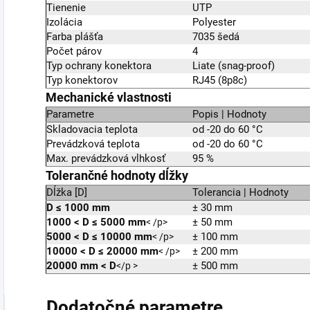
Tienenie
UTP
Izolácia
Polyester
Farba plášťa
7035 šedá
Počet párov
4
Typ ochrany konektora
Liate (snag-proof)
Typ konektorov
RJ45 (8p8c)
Mechanické vlastnosti
Parametre
Popis | Hodnoty
Skladovacia teplota
od -20 do 60 °C
Prevádzková teplota
od -20 do 60 °C
Max. prevádzková vlhkosť
95 %
Tolerančné hodnoty dĺžky
Dĺžka [D]
Tolerancia | Hodnoty
D ≤ 1000 mm
± 30 mm
1000
<
D ≤ 5000 mm
± 50 mm
< /p>
5000
<
D ≤ 10000 mm
± 100 mm
< /p>
10000
<
D ≤ 20000 mm
± 200 mm
< /p>
20000 mm
<
D
± 500 mm
</p >
Dodatočné parametre