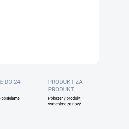
:
−
+
Pridať do košíka
ILNÉ INFORMÁCIE
OPÝTAŤ SA
E DO 24
PRODUKT ZA
PRODUKT
e posielame
Pokazený produkt
vymeníme za nový.