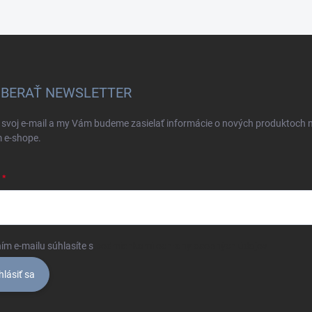
BERAŤ NEWSLETTER
 svoj e-mail a my Vám budeme zasielať informácie o nových produktoch 
 e-shope.
ím e-mailu súhlasíte s
podmienkami ochrany osobných údajov
hlásiť sa