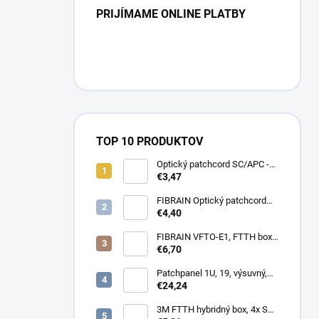
PRIJÍMAME ONLINE PLATBY
TOP 10 PRODUKTOV
Optický patchcord SC/APC -
LC/APC 1m simplex, SM,
€3,47
G657A2
FIBRAIN Optický patchcord
LC/APC - LC/APC 1m, Gold,
€4,40
1.8mm, simplex, SM, G657A1
FIBRAIN VFTO-E1, FTTH box,
1x adaptér SC/APC, 1x pigtail
€6,70
SC/APC, osadený
Patchpanel 1U, 19, výsuvný,
24x SC simplex, 24x LC
€24,24
Duplex biely
3M FTTH hybridný box, 4x SC,