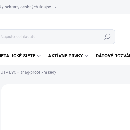
ky ochrany osobných údajov
Hľadať
ETALICKÉ SIETE
AKTÍVNE PRVKY
DÁTOVÉ ROZVÁ
 UTP LSOH snag-proof 7m šedý
Neohodnotené
Podrobnosti hodnotenia
€3
€4 
Jedn
SK