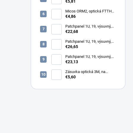
keystone, simplex, vnútorný
€5,81
Micos ORM2, optická FTTH
zásuvka, 2x SC simplex
€4,86
Patchpanel 1U, 19, výsuvný,
12x SC simplex, biely (1x
€22,68
kazeta 1/12)
Patchpanel 1U, 19, výsuvný,
12x SC duplex, biely (2x
€26,65
kazeta 1/12)
Patchpanel 1U, 19, výsuvný,
24x SC duplex, biely (2x
€23,13
kazeta 1/12)
Zásuvka optická 3M, na
omítku hybridní, 8686,
€5,60
86x86x34mm