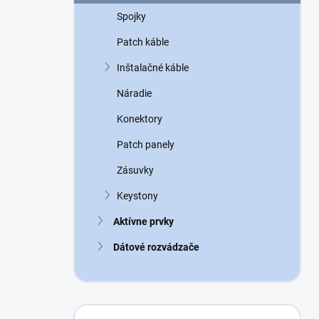
n
Spojky
e
l
Patch káble
Inštalačné káble
Náradie
Konektory
Patch panely
Zásuvky
Keystony
Aktívne prvky
Dátové rozvádzače