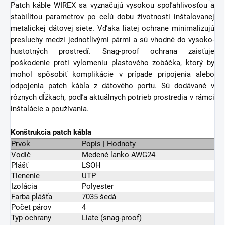
Patch káble WIREX sa vyznačujú vysokou spoľahlivosťou a
stabilitou parametrov po celú dobu životnosti inštalovanej
metalickej dátovej siete. Vďaka liatej ochrane minimalizujú
presluchy medzi jednotlivými pármi a sú vhodné do vysoko-
hustotných prostredí. Snag-proof ochrana zaisťuje
poškodenie proti vylomeniu plastového zobáčka, ktorý by
mohol spôsobiť komplikácie v prípade pripojenia alebo
odpojenia patch kábla z dátového portu. Sú dodávané v
rôznych dĺžkach, podľa aktuálnych potrieb prostredia v rámci
inštalácie a používania.
Konštrukcia patch kábla
Prvok
Popis | Hodnoty
Vodič
Medené lanko AWG24
Plášť
LSOH
Tienenie
UTP
Izolácia
Polyester
Farba plášťa
7035 šedá
Počet párov
4
Typ ochrany
Liate (snag-proof)