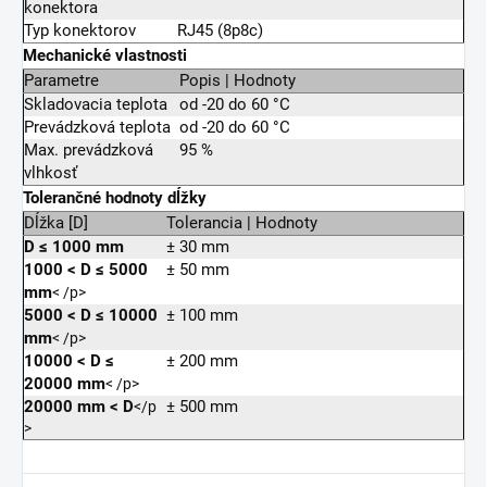
konektora
Typ konektorov
RJ45 (8p8c)
Mechanické vlastnosti
Parametre
Popis | Hodnoty
Skladovacia teplota
od -20 do 60 °C
Prevádzková teplota
od -20 do 60 °C
Max. prevádzková
95 %
vlhkosť
Tolerančné hodnoty dĺžky
Dĺžka [D]
Tolerancia | Hodnoty
D ≤ 1000 mm
± 30 mm
1000
<
D ≤ 5000
± 50 mm
mm
< /p>
5000
<
D ≤ 10000
± 100 mm
mm
< /p>
10000
<
D ≤
± 200 mm
20000 mm
< /p>
20000 mm
<
D
± 500 mm
</p
>