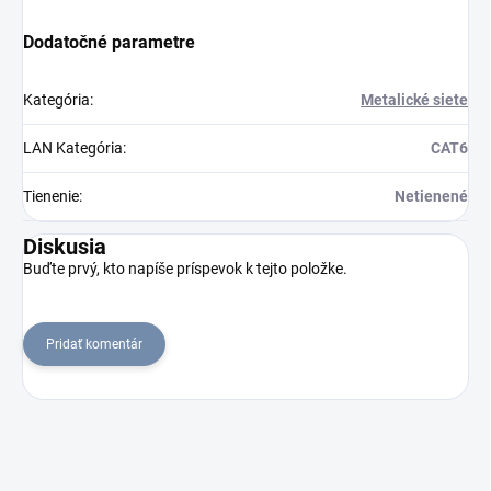
Dodatočné parametre
Kategória
:
Metalické siete
LAN Kategória
:
CAT6
Tienenie
:
Netienené
Diskusia
Buďte prvý, kto napíše príspevok k tejto položke.
Pridať komentár