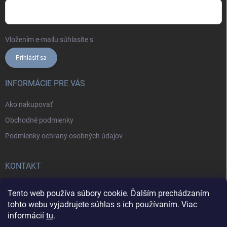
Vložením e-mailu súhlasíte s
podmienkami ochrany osobných údajov
Prihlásiť sa
INFORMÁCIE PRE VÁS
Ako nakupovať
Obchodné podmienky
Podmienky ochrany osobných údajov
KONTAKT
+421902787857
Tento web používa súbory cookie. Ďalším prechádzaním
tohto webu vyjadrujete súhlas s ich používaním. Viac
informácií
tu
.