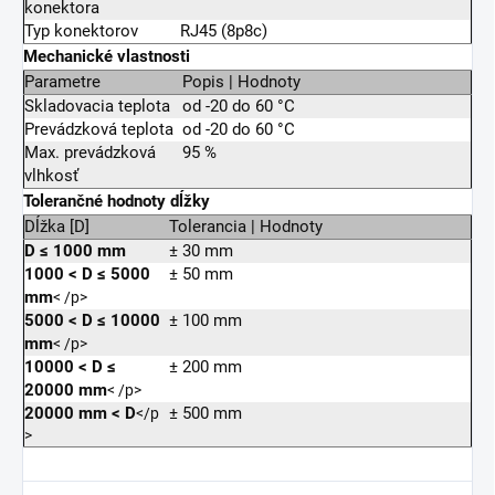
konektora
Typ konektorov
RJ45 (8p8c)
Mechanické vlastnosti
Parametre
Popis | Hodnoty
Skladovacia teplota
od -20 do 60 °C
Prevádzková teplota
od -20 do 60 °C
Max. prevádzková
95 %
vlhkosť
Tolerančné hodnoty dĺžky
Dĺžka [D]
Tolerancia | Hodnoty
D ≤ 1000 mm
± 30 mm
1000
<
D ≤ 5000
± 50 mm
mm
< /p>
5000
<
D ≤ 10000
± 100 mm
mm
< /p>
10000
<
D ≤
± 200 mm
20000 mm
< /p>
20000 mm
<
D
± 500 mm
</p
>