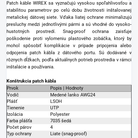
Patch káble WIREX sa vyznačujú vysokou spoľahlivosťou a
stabilitou parametrov po celú dobu životnosti inštalovanej
metalickej dátovej siete. Vďaka liatej ochrane minimalizujú
presluchy medzi jednotlivými pármi a sú vhodné do vysoko-
hustotných prostredí. Snag-proof ochrana zaisťuje
poškodenie proti vylomeniu plastového zobáčka, ktorý by
mohol spôsobiť komplikácie v prípade pripojenia alebo
odpojenia patch kábla z dátového portu. Sú dodávané v
rôznych dĺžkach, podľa aktuálnych potrieb prostredia v rámci
inštalácie a používania.
Konštrukcia patch kábla
Prvok
Popis | Hodnoty
Vodič
Medené lanko AWG24
Plášť
LSOH
Tienenie
UTP
Izolácia
Polyester
Farba plášťa
7035 šedá
Počet párov
4
Typ ochrany
Liate (snag-proof)