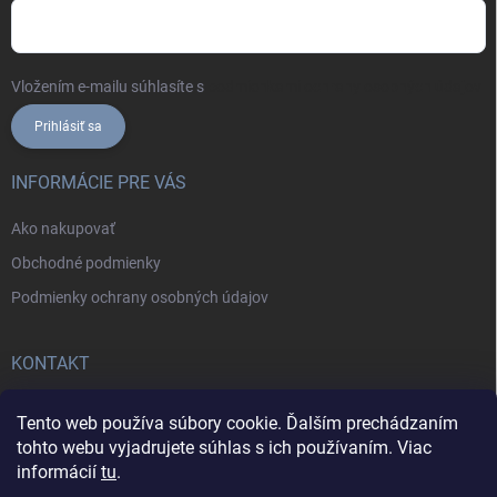
Vložením e-mailu súhlasíte s
podmienkami ochrany osobných údajov
Prihlásiť sa
INFORMÁCIE PRE VÁS
Ako nakupovať
Obchodné podmienky
Podmienky ochrany osobných údajov
KONTAKT
+421902787857
Tento web používa súbory cookie. Ďalším prechádzaním
tohto webu vyjadrujete súhlas s ich používaním. Viac
informácií
tu
.