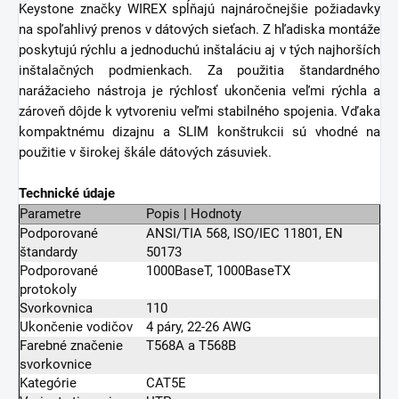
Keystone značky WIREX spĺňajú najnáročnejšie požiadavky
na spoľahlivý prenos v dátových sieťach. Z hľadiska montáže
poskytujú rýchlu a jednoduchú inštaláciu aj v tých najhorších
inštalačných podmienkach. Za použitia štandardného
narážacieho nástroja je rýchlosť ukončenia veľmi rýchla a
zároveň dôjde k vytvoreniu veľmi stabilného spojenia. Vďaka
kompaktnému dizajnu a SLIM konštrukcii sú vhodné na
použitie v širokej škále dátových zásuviek.
Technické údaje
Parametre
Popis | Hodnoty
Podporované
ANSI/TIA 568, ISO/IEC 11801, EN
štandardy
50173
Podporované
1000BaseT, 1000BaseTX
protokoly
Svorkovnica
110
Ukončenie vodičov
4 páry, 22-26 AWG
Farebné značenie
T568A a T568B
svorkovnice
Kategórie
CAT5E