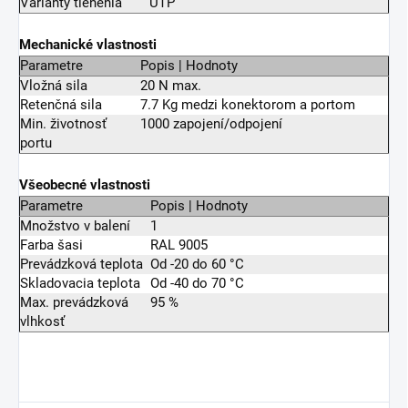
Varianty tienenia
UTP
Mechanické vlastnosti
Parametre
Popis | Hodnoty
Vložná sila
20 N max.
Retenčná sila
7.7 Kg medzi konektorom a portom
Min. životnosť
1000 zapojení/odpojení
portu
Všeobecné vlastnosti
Parametre
Popis | Hodnoty
Množstvo v balení
1
Farba šasi
RAL 9005
Prevádzková teplota
Od -20 do 60 °C
Skladovacia teplota
Od -40 do 70 °C
Max. prevádzková
95 %
vlhkosť