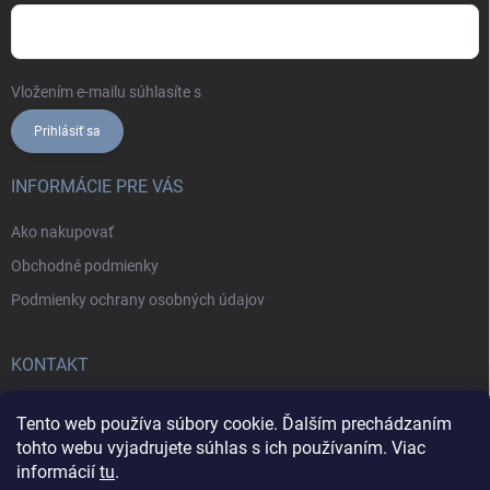
Vložením e-mailu súhlasíte s
podmienkami ochrany osobných údajov
Prihlásiť sa
INFORMÁCIE PRE VÁS
Ako nakupovať
Obchodné podmienky
Podmienky ochrany osobných údajov
KONTAKT
+421902787857
Tento web používa súbory cookie. Ďalším prechádzaním
tohto webu vyjadrujete súhlas s ich používaním. Viac
informácií
tu
.