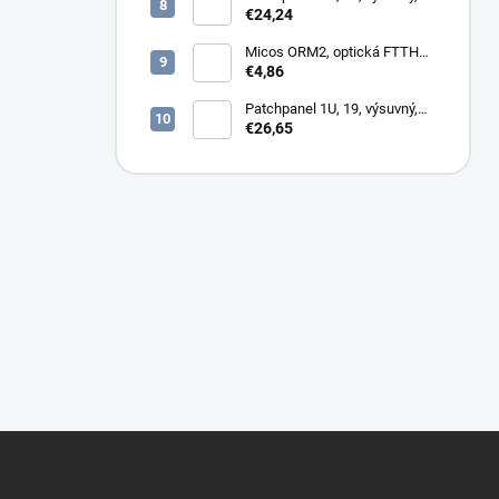
24x SC simplex, 24x LC
€24,24
Duplex biely
Micos ORM2, optická FTTH
zásuvka, 2x SC simplex
€4,86
Patchpanel 1U, 19, výsuvný,
12x SC duplex, biely (2x
€26,65
kazeta 1/12)
Z
á
p