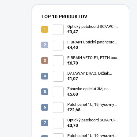
TOP 10 PRODUKTOV
Optický patchcord SC/APC -
LC/APC 1m simplex, SM,
€3,47
G657A2
FIBRAIN Optický patchcord
LC/APC - LC/APC 1m, Gold,
€4,40
1.8mm, simplex, SM, G657A1
FIBRAIN VFTO-E1, FTTH box,
1x adaptér SC/APC, 1x pigtail
€6,70
SC/APC, osadený
DATAWAY DRAG, Držiak
kotvy, na stĺp, kovový
€1,07
Zásuvka optická 3M, na
omítku hybridní, 8686,
€5,60
86x86x34mm
Patchpanel 1U, 19, výsuvný,
12x SC simplex, biely (1x
€22,68
kazeta 1/12)
Optický patchcord SC/APC -
LC/PC 1m duplex, SM,
€3,70
G657A2
Patchpanel 1U, 19, výsuvný,