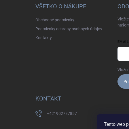
ä
VŠETKO O NÁKUPE
ODO
t
i
Vložte
Obchodné podmienky
e
našom
Podmienky ochrany osobných údajov
Kontakty
EMAIL
Vložen
Pri
KONTAKT
+421902787857
Tento web p