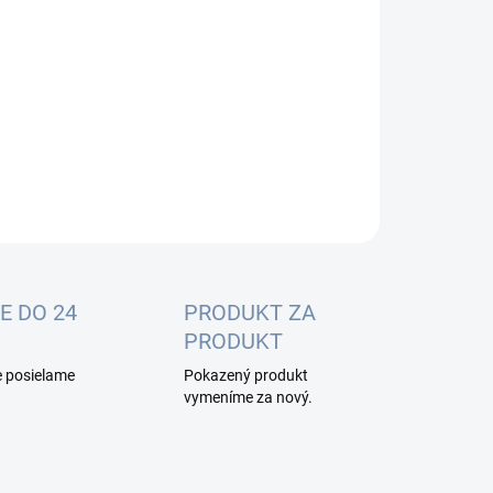
:
−
+
Pridať do košíka
OPÝTAŤ SA
E DO 24
PRODUKT ZA
PRODUKT
e posielame
Pokazený produkt
vymeníme za nový.