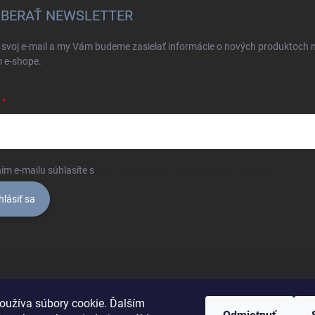
BERAŤ NEWSLETTER
 svoj e-mail a my Vám budeme zasielať informácie o nových produktoch 
 e-shope.
ím e-mailu súhlasíte s
podmienkami ochrany osobných údajov
hlásiť sa
oužíva súbory cookie. Ďalším