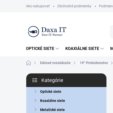
Prejsť
Ako nakupovať
Obchodné podmienky
Podmien
na
obsah
OPTICKÉ SIETE
KOAXIÁLNE SIETE
M
Domov
Dátové rozvádzače
19“ Príslušenstvo
B
Kategórie
o
Preskočiť
č
kategórie
n
Optické siete
ý
Koaxiálne siete
p
a
Metalické siete