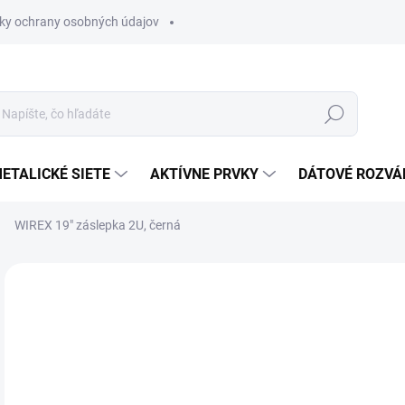
ky ochrany osobných údajov
Hľadať
ETALICKÉ SIETE
AKTÍVNE PRVKY
DÁTOVÉ ROZVÁ
WIREX 19" záslepka 2U, černá
Neohodnotené
Podrobnosti hodnotenia
€4
€6,
Jedn
NA