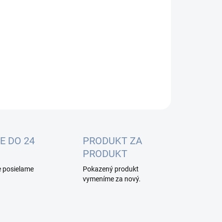
:
−
+
Pridať do košíka
OPÝTAŤ SA
E DO 24
PRODUKT ZA
PRODUKT
e posielame
Pokazený produkt
vymeníme za nový.