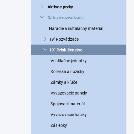
n
Aktívne prvky
e
l
Dátové rozvádzače
Náradie a inštalačný materiál
19" Rozvádzače
19“ Príslušenstvo
Ventilačné jednotky
Kolieska a nožicky
Zámky a kľúče
Vyväzovacie panely
Spojovací materiál
Vyväzovacie háčiky
Záslepky