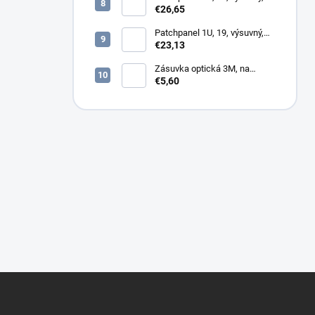
12x SC duplex, biely (2x
€26,65
kazeta 1/12)
Patchpanel 1U, 19, výsuvný,
24x SC duplex, biely (2x
€23,13
kazeta 1/12)
Zásuvka optická 3M, na
omítku hybridní, 8686,
€5,60
86x86x34mm
Z
á
p