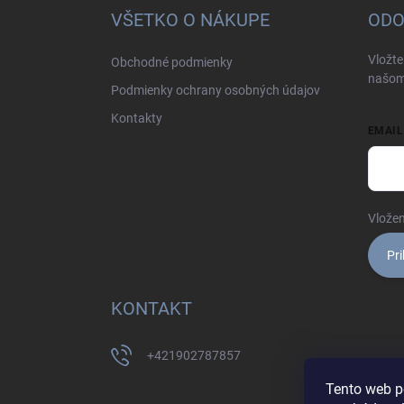
ä
VŠETKO O NÁKUPE
ODO
t
i
Vložte
Obchodné podmienky
e
našom
Podmienky ochrany osobných údajov
Kontakty
EMAIL
Vložen
Pri
KONTAKT
+421902787857
Tento web p