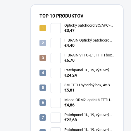
TOP 10 PRODUKTOV
Optický patchcord SC/APC -
LC/APC 1m simplex, SM,
€3,47
G657A2
FIBRAIN Optický patchcord
LC/APC - LC/APC 1m, Gold,
€4,40
1.8mm, simplex, SM, G657A1
FIBRAIN VFTO-E1, FTTH box,
1x adaptér SC/APC, 1x pigtail
€6,70
SC/APC, osadený
Patchpanel 1U, 19, výsuvný,
24x SC simplex, 24x LC
€24,24
Duplex biely
3M FTTH hybridný box, 4x SC,
keystone, simplex, vnútorný
€5,81
Micos ORM2, optická FTTH
zásuvka, 2x SC simplex
€4,86
Patchpanel 1U, 19, výsuvný,
12x SC simplex, biely (1x
€22,68
kazeta 1/12)
Patchpanel 1U, 19, výsuvný,