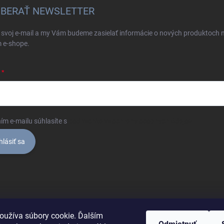
BERAŤ NEWSLETTER
 svoj e-mail a my Vám budeme zasielať informácie o nových produktoch 
 e-shope.
ím e-mailu súhlasíte s
podmienkami ochrany osobných údajov
hlásiť sa
oužíva súbory cookie. Ďalším