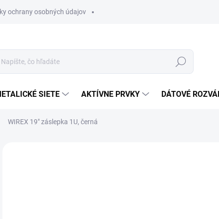
ky ochrany osobných údajov
Hľadať
ETALICKÉ SIETE
AKTÍVNE PRVKY
DÁTOVÉ ROZVÁ
WIREX 19" záslepka 1U, černá
Neohodnotené
Podrobnosti hodnotenia
€3
€4,
Jedn
MO