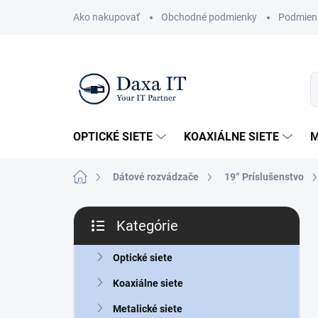
Prejsť
Ako nakupovať
Obchodné podmienky
Podmien
na
obsah
OPTICKÉ SIETE
KOAXIÁLNE SIETE
M
Domov
Dátové rozvádzače
19“ Príslušenstvo
B
Kategórie
o
Preskočiť
č
kategórie
n
Optické siete
ý
Koaxiálne siete
p
a
Metalické siete