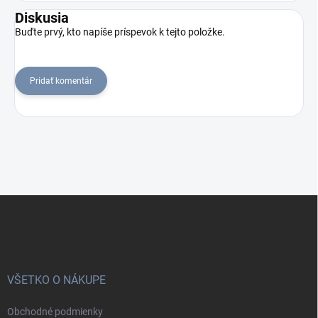
Diskusia
Buďte prvý, kto napíše príspevok k tejto položke.
Pridať komentár
Z
á
p
ä
t
i
VŠETKO O NÁKUPE
e
Obchodné podmienky