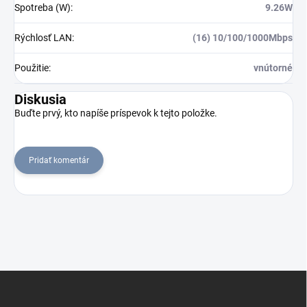
Spotreba (W)
:
9.26W
Rýchlosť LAN
:
(16) 10/100/1000Mbps
Použitie
:
vnútorné
Diskusia
Buďte prvý, kto napíše príspevok k tejto položke.
Pridať komentár
Z
á