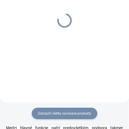
TP-LINK TL-SG108,
Switch, 8x GLAN, kovový
Switch, 8x GLAN, kovový
€33,37
€28,37
€41,05 vrátane DPH
€34,90 vrátane DPH
Do košíka
Do košíka
Kvalitný 8-portový gigabitový
Kvalitný 8-portový gigabitový
prepínač v kovovom vyhotovení
prepínač v kovovom vyhotovení
od spoločnosti TP-LINK
od spoločnosti TP-LINK
predstavuje ideálny spôsob
predstavuje ideálny spôsob
rýchleho rozšírenia vašej drôtovej
rýchleho rozšírenia vašej drôtovej
siete v domácnosti či malej firme.
siete v domácnosti či malej firme.
Zobraziť všetky súvisiace produkty
Medzi hlavné funkcie patrí predovšetkým podpora takmer