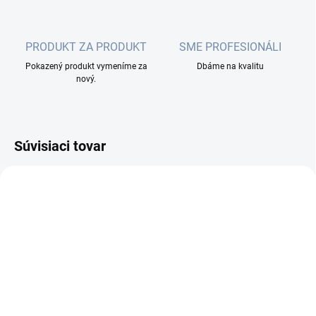
PRODUKT ZA PRODUKT
SME PROFESIONÁLI
Pokazený produkt vymeníme za
Dbáme na kvalitu
nový.
Súvisiaci tovar
MOMENTÁLNE NEDOSTUPNÉ
SKLADOM
(6 KS)
TP-LINK TL-SG108S,