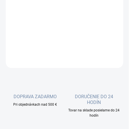
cena:
−
+
Pridať do košíka
Vysoko kvalitný 16 portový prepínač vhodný najmä pre rozšírenie
existujúcej ethernetovej siete.
DETAILNÉ INFORMÁCIE
OPÝTAŤ SA
DOPRAVA ZADARMO
DORUČENIE DO 24
HODÍN
Pri objednávkach nad 500 €
Tovar na sklade posielame do 24
hodín