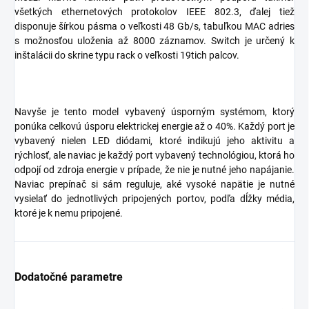
všetkých ethernetových protokolov IEEE 802.3, ďalej tiež
disponuje šírkou pásma o veľkosti 48 Gb/s, tabuľkou MAC adries
s možnosťou uloženia až 8000 záznamov. Switch je určený k
inštalácii do skrine typu rack o veľkosti 19tich palcov.
Navyše je tento model vybavený úsporným systémom, ktorý
ponúka celkovú úsporu elektrickej energie až o 40%. Každý port je
vybavený nielen LED diódami, ktoré indikujú jeho aktivitu a
rýchlosť, ale naviac je každý port vybavený technológiou, ktorá ho
odpojí od zdroja energie v prípade, že nie je nutné jeho napájanie.
Naviac prepínač si sám reguluje, aké vysoké napätie je nutné
vysielať do jednotlivých pripojených portov, podľa dĺžky média,
ktoré je k nemu pripojené.
Dodatočné parametre