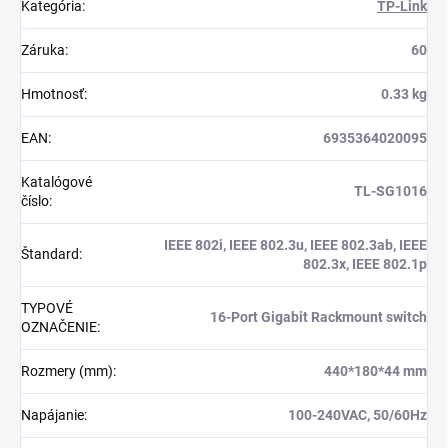
Kategória
:
TP-Link
Záruka
:
60
Hmotnosť
:
0.33 kg
EAN
:
6935364020095
Katalógové
TL-SG1016
číslo
:
IEEE 802i, IEEE 802.3u, IEEE 802.3ab, IEEE
Štandard
:
802.3x, IEEE 802.1p
TYPOVÉ
16-Port Gigabit Rackmount switch
OZNAČENIE
:
Rozmery (mm)
:
440*180*44 mm
Napájanie
:
100-240VAC, 50/60Hz