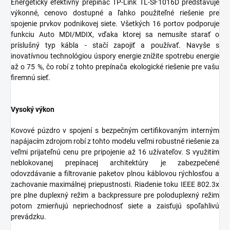
Energeticky efektívny prepínač TP-Link TL-SF1016D predstavuje
výkonné, cenovo dostupné a ľahko použiteľné riešenie pre
spojenie prvkov podnikovej siete. Všetkých 16 portov podporuje
funkciu Auto MDI/MDIX, vďaka ktorej sa nemusíte starať o
príslušný typ kábla - stačí zapojiť a používať. Navyše s
inovatívnou technológiou úspory energie znížite spotrebu energie
až o 75 %, čo robí z tohto prepínača ekologické riešenie pre vašu
firemnú sieť.
Vysoký výkon
Kovové púzdro v spojení s bezpečným certifikovaným interným
napájacím zdrojom robí z tohto modelu veľmi robustné riešenie za
veľmi prijateľnú cenu pre pripojenie až 16 užívateľov. S využitím
neblokovanej prepínacej architektúry je zabezpečené
odovzdávanie a filtrovanie paketov plnou káblovou rýchlosťou a
zachovanie maximálnej priepustnosti. Riadenie toku IEEE 802.3x
pre plne duplexný režim a backpressure pre poloduplexný režim
potom zmierňujú nepriechodnosť siete a zaisťujú spoľahlivú
prevádzku.