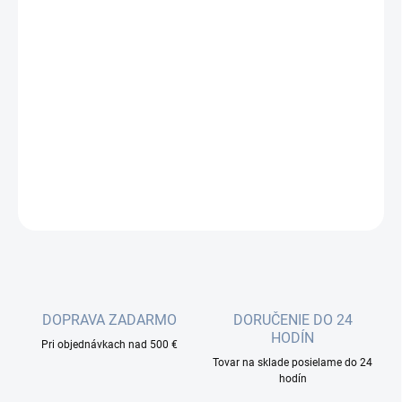
cena:
−
+
Pridať do košíka
Kvalitný 16-portový prepínač od spoločnosti TP-LINK predstavuje
ideálny spôsob rýchleho rozšírenia vašej drôtovej siete v
domácnosti či malej firme.
DETAILNÉ INFORMÁCIE
OPÝTAŤ SA
DOPRAVA ZADARMO
DORUČENIE DO 24
HODÍN
Pri objednávkach nad 500 €
Tovar na sklade posielame do 24
hodín