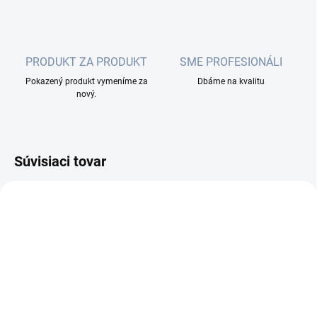
PRODUKT ZA PRODUKT
SME PROFESIONÁLI
Pokazený produkt vymeníme za
Dbáme na kvalitu
nový.
Súvisiaci tovar
NA OBJEDNÁVKU DO 3 PRAC. DNÍ
NA OBJEDNÁVKU DO 2 PRAC. DNÍ