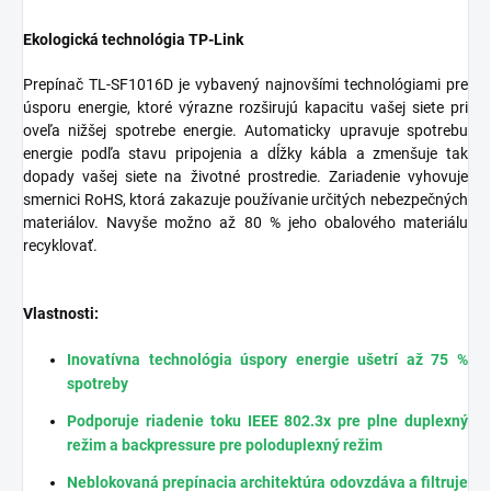
Ekologická technológia TP-Link
Prepínač TL-SF1016D je vybavený najnovšími technológiami pre
úsporu energie, ktoré výrazne rozširujú kapacitu vašej siete pri
oveľa nižšej spotrebe energie. Automaticky upravuje spotrebu
energie podľa stavu pripojenia a dĺžky kábla a zmenšuje tak
dopady vašej siete na životné prostredie. Zariadenie vyhovuje
smernici RoHS, ktorá zakazuje používanie určitých nebezpečných
materiálov. Navyše možno až 80 % jeho obalového materiálu
recyklovať.
Vlastnosti:
Inovatívna technológia úspory energie ušetrí až 75 %
spotreby
Podporuje riadenie toku IEEE 802.3x pre plne duplexný
režim a backpressure pre poloduplexný režim
Neblokovaná prepínacia architektúra odovzdáva a filtruje