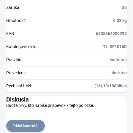
Záruka
:
36
Hmotnosť
:
0.33 kg
EAN
:
6935364020293
Katalógové číslo
:
TL-SF1016D
Použitie
:
vnútorné
Prevedenie
:
desktop
Rýchlosť LAN
:
(16) 10/100Mbps
Diskusia
Buďte prvý, kto napíše príspevok k tejto položke.
Pridať komentár