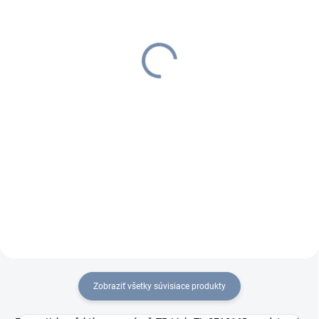
TP-LINK TL-SF1005D,
TP-LINK TL-SF1008D,
Switch, 5x LAN
Switch, 8x LAN
€11,47
€25,63
€14,11 vrátane DPH
€31,52 vrátane DPH
Do košíka
Do košíka
Zobraziť všetky súvisiace produkty