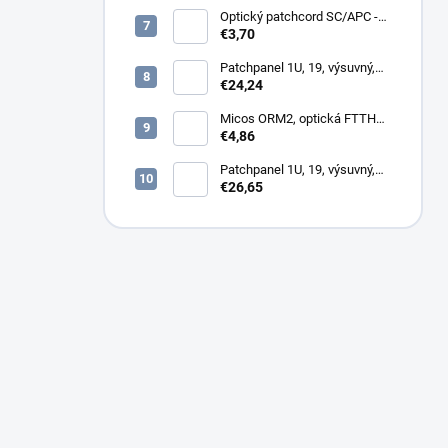
Optický patchcord SC/APC -
LC/PC 1m duplex, SM,
€3,70
G657A2
Patchpanel 1U, 19, výsuvný,
24x SC simplex, 24x LC
€24,24
Duplex biely
Micos ORM2, optická FTTH
zásuvka, 2x SC simplex
€4,86
Patchpanel 1U, 19, výsuvný,
12x SC duplex, biely (2x
€26,65
kazeta 1/12)