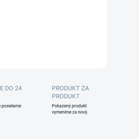
:
−
+
Pridať do košíka
OPÝTAŤ SA
E DO 24
PRODUKT ZA
PRODUKT
e posielame
Pokazený produkt
vymeníme za nový.