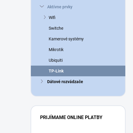
n
Aktívne prvky
e
l
Wifi
Switche
Kamerové systémy
Mikrotik
Ubiquiti
TP-Link
Dátové rozvádzače
PRIJÍMAME ONLINE PLATBY