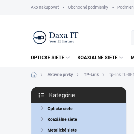
Prejsť
Ako nakupovať
Obchodné podmienky
Podmien
na
obsah
OPTICKÉ SIETE
KOAXIÁLNE SIETE
M
Domov
Aktívne prvky
TP-Link
tp-link TL-S
B
Kategórie
o
Preskočiť
č
kategórie
n
Optické siete
ý
Koaxiálne siete
p
a
Metalické siete