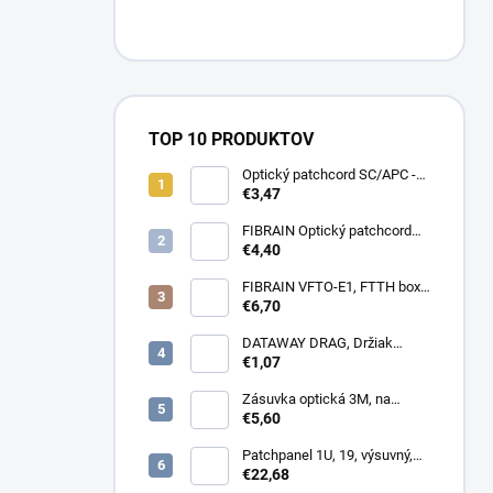
TOP 10 PRODUKTOV
Optický patchcord SC/APC -
LC/APC 1m simplex, SM,
€3,47
G657A2
FIBRAIN Optický patchcord
LC/APC - LC/APC 1m, Gold,
€4,40
1.8mm, simplex, SM, G657A1
FIBRAIN VFTO-E1, FTTH box,
1x adaptér SC/APC, 1x pigtail
€6,70
SC/APC, osadený
DATAWAY DRAG, Držiak
kotvy, na stĺp, kovový
€1,07
Zásuvka optická 3M, na
omítku hybridní, 8686,
€5,60
86x86x34mm
Patchpanel 1U, 19, výsuvný,
12x SC simplex, biely (1x
€22,68
kazeta 1/12)