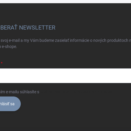
BERAŤ NEWSLETTER
 svoj e-mail a my Vám budeme zasielať informácie o nových produktoch 
 e-shope.
ím e-mailu súhlasíte s
podmienkami ochrany osobných údajov
hlásiť sa