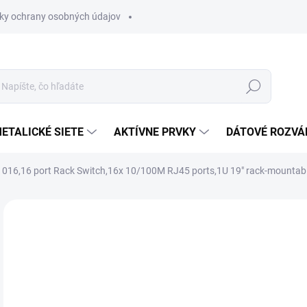
ky ochrany osobných údajov
Hľadať
ETALICKÉ SIETE
AKTÍVNE PRVKY
DÁTOVÉ ROZVÁ
F1016,16 port Rack Switch,16x 10/100M RJ45 ports,1U 19" rack-mountab
Neohodnotené
Podrobnosti hodnotenia
€5
€64
Jedn
MO