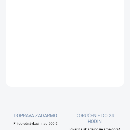
cena:
−
+
Pridať do košíka
Smart Wi-Fi stmievateľný LED pásik s podporou hlasového
ovládania Amazon Alexa alebo Google Assistant. Farbu, jas či
teplotu svetla je možné meniť podľa vkusu aj nálady pomocou
aplikácie Tapo, ktorá je k dispozícii pre operačné systémy Android
alebo iOS.
DETAILNÉ INFORMÁCIE
OPÝTAŤ SA
DOPRAVA ZADARMO
DORUČENIE DO 24
HODÍN
Pri objednávkach nad 500 €
Tovar na sklade posielame do 24