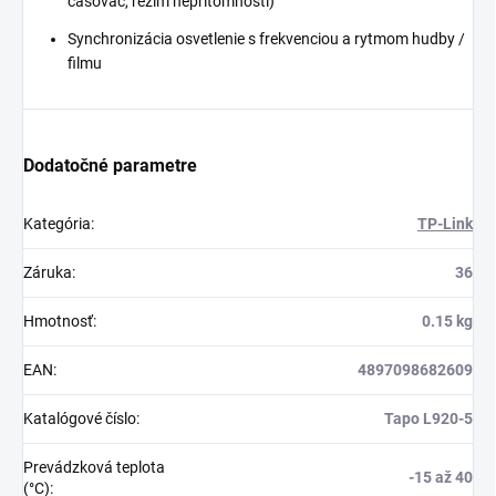
časovač, režim neprítomnosti)
Synchronizácia osvetlenie s frekvenciou a rytmom hudby /
filmu
Dodatočné parametre
Kategória
:
TP-Link
Záruka
:
36
Hmotnosť
:
0.15 kg
EAN
:
4897098682609
Katalógové číslo
:
Tapo L920-5
Prevádzková teplota
-15 až 40
(°C)
: