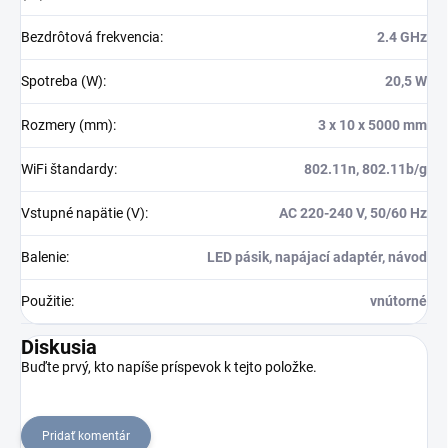
Bezdrôtová frekvencia
:
2.4 GHz
Spotreba (W)
:
20,5 W
Rozmery (mm)
:
3 x 10 x 5000 mm
WiFi štandardy
:
802.11n, 802.11b/g
Vstupné napätie (V)
:
AC 220-240 V, 50/60 Hz
Balenie
:
LED pásik, napájací adaptér, návod
Použitie
:
vnútorné
Diskusia
Buďte prvý, kto napíše príspevok k tejto položke.
Pridať komentár