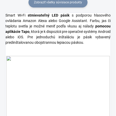
Zobraziť všetky súvisiace produkty
Smart Wi-Fi
stmievateľný LED pásik
s podporou hlasového
ovládania Amazon Alexa alebo Google Assistant. Farbu, jas či
teplotu svetla je možné meniť podľa vkusu aj nálady
pomocou
aplikácie Tapo
, ktorá je k dispozícii pre operačné systémy Android
alebo iOS. Pre jednoduchú inštaláciu je pásik vybavený
predinštalovanou obojstrannou lepiacou páskou.