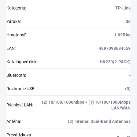
Kategória
:
TP-Link
Záruka
:
36
Hmotnosť
:
1.095 kg
EAN
:
4897098684559
Katalógové číslo
:
HX220(2-PACK)
Bluetooth
:
-
Rozhranie USB
:
(0)
(2) 10/100/1000Mbps + (1) 10/100/1000Mbps
Rýchlosť LAN
:
LAN/WAN
Anténa
:
(2) Internal Dual-Band Antennas
Prevádzková