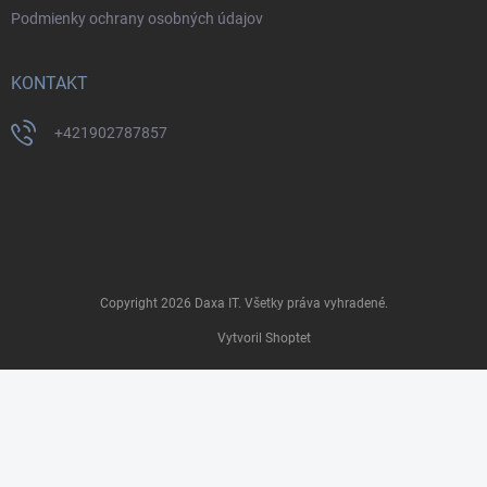
Podmienky ochrany osobných údajov
KONTAKT
+421902787857
Copyright 2026
Daxa IT
. Všetky práva vyhradené.
Vytvoril Shoptet