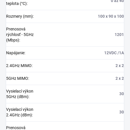
0 až 40
teplota (°C)
:
Rozmery (mm)
:
100 x 90 x 100
Prenosová
rýchlosť - 5GHz
1201
(Mbps)
:
Napájanie
:
12VDC /1A
2.4GHz MIMO
:
2 x 2
5GHz MIMO
:
2 x 2
Vysielací výkon
30
5GHz (dBm)
:
Vysielací výkon
30
2.4GHz (dBm)
:
Prenosová