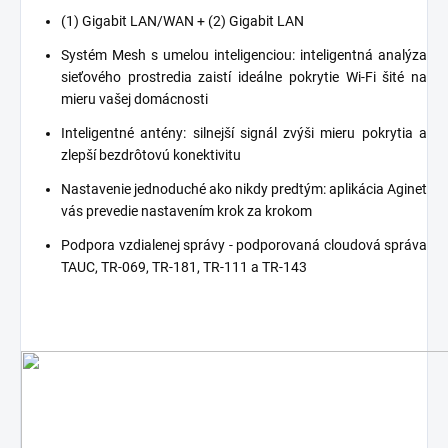
(1) Gigabit LAN/WAN + (2) Gigabit LAN
Systém Mesh s umelou inteligenciou: inteligentná analýza
sieťového prostredia zaistí ideálne pokrytie Wi-Fi šité na
mieru vašej domácnosti
Inteligentné antény: silnejší signál zvýši mieru pokrytia a
zlepší bezdrôtovú konektivitu
Nastavenie jednoduché ako nikdy predtým: aplikácia Aginet
vás prevedie nastavením krok za krokom
Podpora vzdialenej správy - podporovaná cloudová správa
TAUC, TR-069, TR-181, TR-111 a TR-143