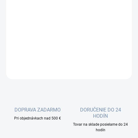
cena:
−
+
Pridať do košíka
HX220 je najjednoduchší spôsob, ako zaručiť silný signál Wi-Fi v
každom rohu vášho domova s Gigabitovým WAN portom a
dvoma ďalšími gigabit LAN na každej jednotke
DETAILNÉ INFORMÁCIE
OPÝTAŤ SA
DOPRAVA ZADARMO
DORUČENIE DO 24
HODÍN
Pri objednávkach nad 500 €
Tovar na sklade posielame do 24
hodín