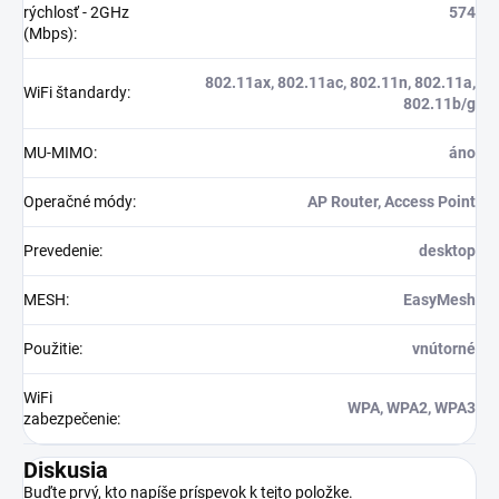
rýchlosť - 2GHz
574
(Mbps)
:
802.11ax, 802.11ac, 802.11n, 802.11a,
WiFi štandardy
:
802.11b/g
MU-MIMO
:
áno
Operačné módy
:
AP Router, Access Point
Prevedenie
:
desktop
MESH
:
EasyMesh
Použitie
:
vnútorné
WiFi
WPA, WPA2, WPA3
zabezpečenie
:
Diskusia
Buďte prvý, kto napíše príspevok k tejto položke.