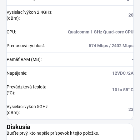
Vysielací výkon 2.4GHz
20
(dBm)
:
CPU
:
Qualcomm 1 GHz Quad-core CPU
Prenosová rýchlosť
:
574 Mbps / 2402 Mbps
Pamäť RAM (MB)
:
-
Napájanie
:
12VDC /2A
Prevádzková teplota
-10 to 55° C
(°C)
:
Vysielací výkon 5GHz
23
(dBm)
:
Diskusia
Buďte prvý, kto napíše príspevok k tejto položke.