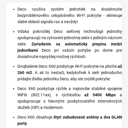
Deco využíva systém jednotiek na dosiahnutie
bezproblémového celoplošného Wi-Fi pokrytie - eliminuje
slabé oblasti signálu raz a navždy!
Vďaka pokročilej Deco sieťovej technológii jednotky
spolupracujú na vytvorení jednotnej siete s jediným názvom
siete.
Zariadenie sa automaticky prepína medzi
jednotkami
Deco pri vašom pohybe po dome pre
dosiahnutie najvyššej možnej rýchlosti.
Dvojbalenie Deco X60 poskytuje Wi-Fi pokrytie na ploche
až
260 m2
. A ak to nestačí, kedykoľvek k sieti jednoducho
pridajte ďalšiu jednotku Deco, aby ste zvýšili pokrytie.
Deco X60 poskytuje rýchle a najnovšie stabilné spojenie
WiFi6 (802.11ax), s rýchlosťou
až 5400 Mbps
a
spolupracuje s hlavnými poskytovateľmi internetových
služieb (ISP) a modemom.
Deco X60 obsahuje
štyri zabudované antény a dva GLAN
porty
.