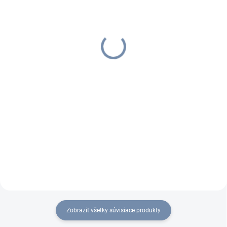
TP-LINK Archer AX73,
TP-LINK Archer AX23,
WiFi router, AX5400
WiFi router, AX1800
€144,74
€59,70
€178,03 vrátane DPH
€73,43 vrátane DPH
Do košíka
Do košíka
Archer AX5400 je dual-bandový
Archer AX23 je dual-bandový
moderné WiFi 6 Router s
moderné WiFi6 Router s
podporou najnovšieho WiFi
podporou najnovšieho WiFi
štandardu 802.11ax, spätnou
štandardu 802.11ax, spätnou
kompatibilitou s
kompatibilitou s
802.11a/b/g/n/ac
802.11a/b/g/n/ac/ax,
gigabitovými portami, 4 fixnými...
Zobraziť všetky súvisiace produkty