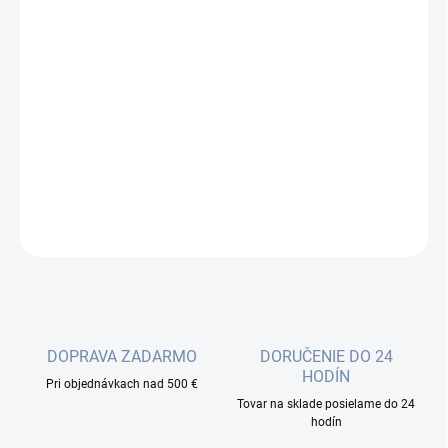
cena:
−
+
Pridať do košíka
Deco využíva systém jednotiek na dosiahnutie bezproblémového
celoplošného Wi-Fi pokrytie - eliminuje slabé oblasti signálu raz a
navždy!
DETAILNÉ INFORMÁCIE
OPÝTAŤ SA
DOPRAVA ZADARMO
DORUČENIE DO 24
HODÍN
Pri objednávkach nad 500 €
Tovar na sklade posielame do 24
hodín