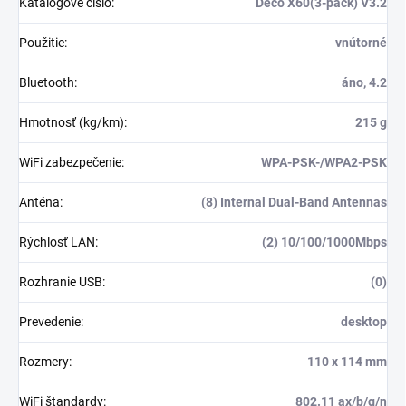
Katalógové číslo
:
Deco X60(3-pack) V3.2
Použitie
:
vnútorné
Bluetooth
:
áno, 4.2
Hmotnosť (kg/km)
:
215 g
WiFi zabezpečenie
:
WPA-PSK-/WPA2-PSK
Anténa
:
(8) Internal Dual-Band Antennas
Rýchlosť LAN
:
(2) 10/100/1000Mbps
Rozhranie USB
:
(0)
Prevedenie
:
desktop
Rozmery
:
110 x 114 mm
WiFi štandardy
:
802.11 ax/b/g/n