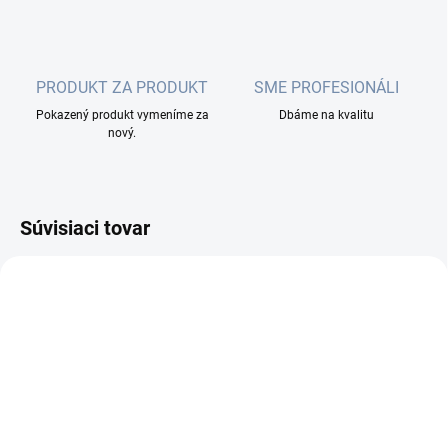
PRODUKT ZA PRODUKT
SME PROFESIONÁLI
Pokazený produkt vymeníme za
Dbáme na kvalitu
nový.
Súvisiaci tovar
MOMENTÁLNE NEDOSTUPNÉ
NA OBJEDNÁVKU DO 2 PRAC. DNÍ