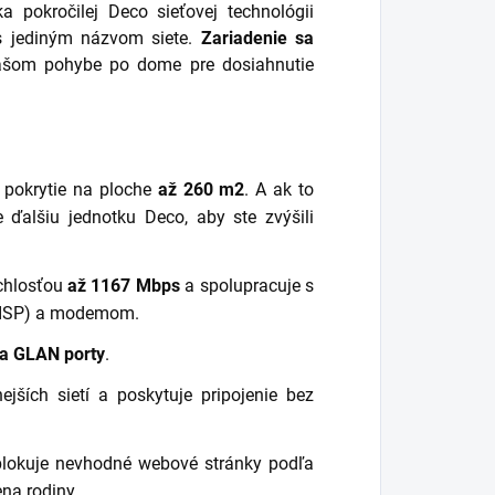
a pokročilej Deco sieťovej technológii
 s jediným názvom siete.
Zariadenie sa
ašom pohybe po dome pre dosiahnutie
 pokrytie na ploche
až 260 m2
. A ak to
e ďalšiu jednotku Deco, aby ste zvýšili
ýchlosťou
až 1167 Mbps
a spolupracuje s
 (ISP) a modemom.
a GLAN porty
.
jších sietí a poskytuje pripojenie bez
blokuje nevhodné webové stránky podľa
na rodiny.