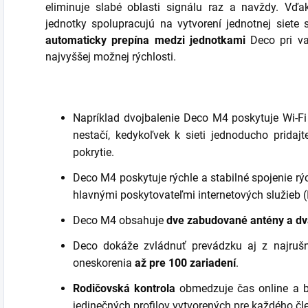
eliminuje slabé oblasti signálu raz a navždy. Vďak
jednotky spolupracujú na vytvorení jednotnej siete
automaticky prepína medzi jednotkami
Deco pri v
najvyššej možnej rýchlosti.
Napríklad dvojbalenie Deco M4 poskytuje Wi-Fi
nestačí, kedykoľvek k sieti jednoducho pridajt
pokrytie.
Deco M4 poskytuje rýchle a stabilné spojenie r
hlavnými poskytovateľmi internetových služieb
Deco M4 obsahuje
dve zabudované antény a dv
Deco dokáže zvládnuť prevádzku aj z najrušne
oneskorenia
až pre 100 zariadení
.
Rodičovská kontrola
obmedzuje čas online a 
jedinečných profilov vytvorených pre každého čle