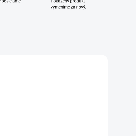
e posielame
Pokazený produkt
vymeníme za nový.