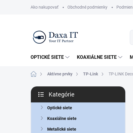
Prejsť
Ako nakupovať
Obchodné podmienky
Podmien
na
obsah
OPTICKÉ SIETE
KOAXIÁLNE SIETE
M
Domov
Aktívne prvky
TP-Link
TP-LINK Deco
B
Kategórie
o
Preskočiť
č
kategórie
n
Optické siete
ý
Koaxiálne siete
p
a
Metalické siete