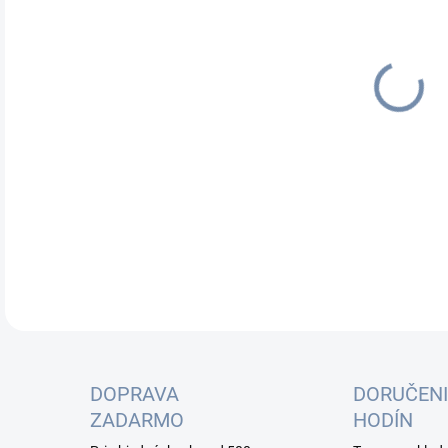
cena
Dec
bez
elim
DETA
DOPRAVA
DORUČENI
ZADARMO
HODÍN