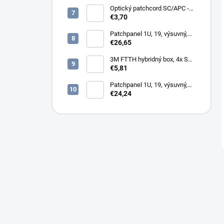
Optický patchcord SC/APC -
LC/PC 1m duplex, SM,
€3,70
G657A2
Patchpanel 1U, 19, výsuvný,
12x SC duplex, biely (2x
€26,65
kazeta 1/12)
3M FTTH hybridný box, 4x SC,
keystone, simplex, vnútorný
€5,81
Patchpanel 1U, 19, výsuvný,
24x SC simplex, 24x LC
€24,24
Duplex biely