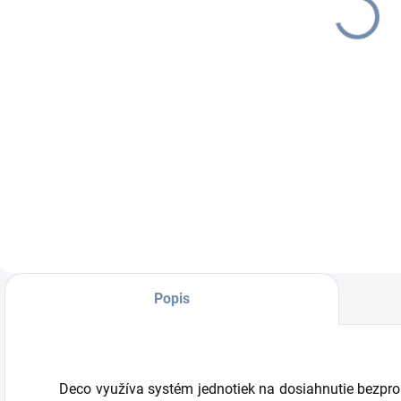
€11,02
€13,55 vrátane
DPH
Do košíka
Plastový držiak pre
produkty TP-LINK
na stenu pre
modely TPLINK
DECO M3 / M4 / E4
/ P9.
Popis
Deco využíva systém jednotiek na dosiahnutie bezpro