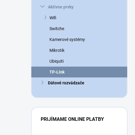
n
Aktívne prvky
e
l
Wifi
Switche
Kamerové systémy
Mikrotik
Ubiquiti
TP-Link
Dátové rozvádzače
PRIJÍMAME ONLINE PLATBY