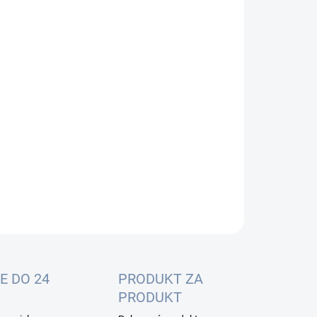
:
−
+
Pridať do košíka
o využíva systém jednotiek na dosiahnutie
problémového celoplošného Wi-Fi pokrytie -
inuje slabé oblasti signálu raz a navždy!
ILNÉ INFORMÁCIE
OPÝTAŤ SA
E DO 24
PRODUKT ZA
PRODUKT