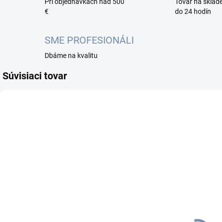
Pri objednávkach nad 500
Tovar na sklad
€
do 24 hodín
SME PROFESIONÁLI
Dbáme na kvalitu
Súvisiaci tovar
D-M4/E4
NA OBJEDNÁVKU DO
3 PRAC. DNÍ
TP-LINK
držiak na
stenu DECO
M3/M4/E4/P9