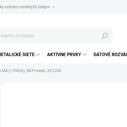
ky ochrany osobných údajov
Hľadať
ETALICKÉ SIETE
AKTÍVNE PRVKY
DÁTOVÉ ROZVÁ
 M4 (1-PACK), Wi-Fi mesh, AC1200
Neohodnotené
Podrobnosti hodnotenia
ZNAČKA
€5
€71
Jedn
SK