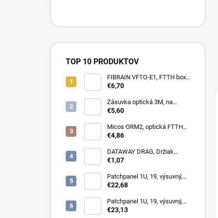
TOP 10 PRODUKTOV
FIBRAIN VFTO-E1, FTTH box,
1x adaptér SC/APC, 1x pigtail
€6,70
SC/APC, osadený
Zásuvka optická 3M, na
omítku hybridní, 8686,
€5,60
86x86x34mm
Micos ORM2, optická FTTH
zásuvka, 2x SC simplex
€4,86
DATAWAY DRAG, Držiak
kotvy, na stĺp, kovový
€1,07
Patchpanel 1U, 19, výsuvný,
12x SC simplex, biely (1x
€22,68
kazeta 1/12)
Patchpanel 1U, 19, výsuvný,
24x SC duplex, biely (2x
€23,13
kazeta 1/12)