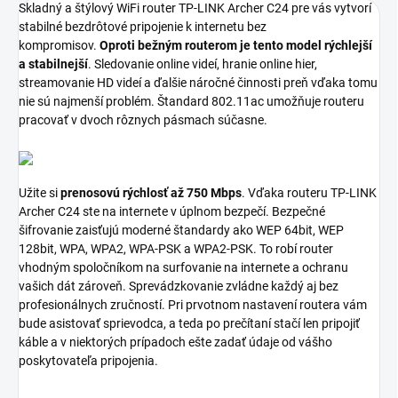
Skladný a štýlový WiFi router TP-LINK Archer C24 pre vás vytvorí
stabilné bezdrôtové pripojenie k internetu bez
kompromisov.
Oproti bežným routerom je tento model rýchlejší
a stabilnejší
. Sledovanie online videí, hranie online hier,
streamovanie HD videí a ďalšie náročné činnosti preň vďaka tomu
nie sú najmenší problém. Štandard 802.11ac umožňuje routeru
pracovať v dvoch rôznych pásmach súčasne.
Užite si
prenosovú rýchlosť až 750 Mbps
. Vďaka routeru TP-LINK
Archer C24 ste na internete v úplnom bezpečí. Bezpečné
šifrovanie zaisťujú moderné štandardy ako WEP 64bit, WEP
128bit, WPA, WPA2, WPA-PSK a WPA2-PSK. To robí router
vhodným spoločníkom na surfovanie na internete a ochranu
vašich dát zároveň. Sprevádzkovanie zvládne každý aj bez
profesionálnych zručností. Pri prvotnom nastavení routera vám
bude asistovať sprievodca, a teda po prečítaní stačí len pripojiť
káble a v niektorých prípadoch ešte zadať údaje od vášho
poskytovateľa pripojenia.