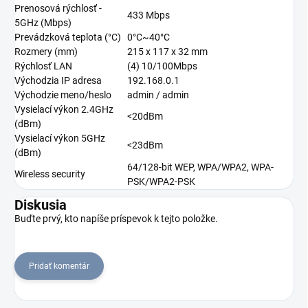
Prenosová rýchlosť -
433 Mbps
5GHz (Mbps)
Prevádzková teplota (°C)
0°C~40°C
Rozmery (mm)
215 x 117 x 32 mm
Rýchlosť LAN
(4) 10/100Mbps
Východzia IP adresa
192.168.0.1
Východzie meno/heslo
admin / admin
Vysielací výkon 2.4GHz
<20dBm
(dBm)
Vysielací výkon 5GHz
<23dBm
(dBm)
64/128-bit WEP, WPA/WPA2, WPA-
Wireless security
PSK/WPA2-PSK
Diskusia
Buďte prvý, kto napíše príspevok k tejto položke.
Pridať komentár