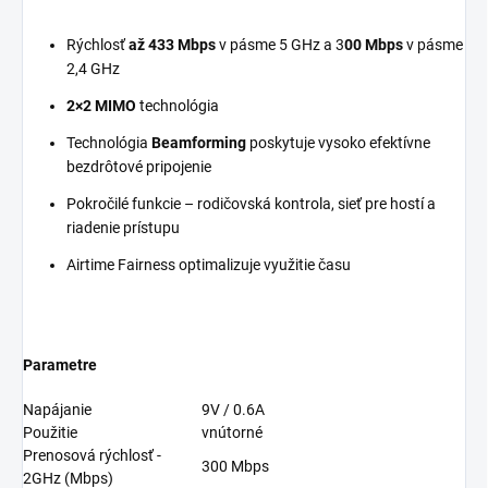
Rýchlosť
až 433 Mbps
v pásme 5 GHz a 3
00 Mbps
v pásme
2,4 GHz
2×2 MIMO
technológia
Technológia
Beamforming
poskytuje vysoko efektívne
bezdrôtové pripojenie
Pokročilé funkcie – rodičovská kontrola, sieť pre hostí a
riadenie prístupu
Airtime Fairness optimalizuje využitie času
Parametre
Napájanie
9V / 0.6A
Použitie
vnútorné
Prenosová rýchlosť -
300 Mbps
2GHz (Mbps)