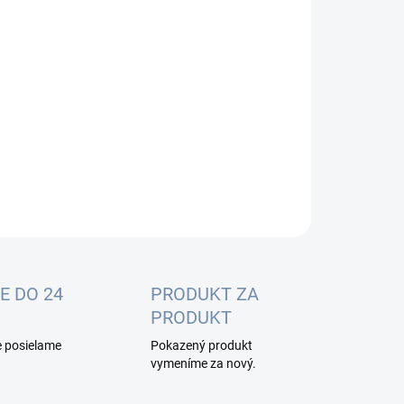
:
−
+
Pridať do košíka
ionBox S CC je tienený box určený pre routerboardy
 912, 922, 711, 411 od MikroTik.
ILNÉ INFORMÁCIE
OPÝTAŤ SA
E DO 24
PRODUKT ZA
PRODUKT
e posielame
Pokazený produkt
vymeníme za nový.