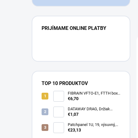
PRIJÍMAME ONLINE PLATBY
TOP 10 PRODUKTOV
FIBRAIN VFTO-E1, FTTH box,
1x adaptér SC/APC, 1x pigtail
€6,70
SC/APC, osadený
DATAWAY DRAG, Držiak
kotvy, na stĺp, kovový
€1,07
Patchpanel 1U, 19, výsuvný,
24x SC duplex, biely (2x
€23,13
kazeta 1/12)