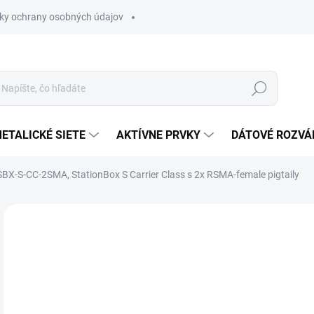
ky ochrany osobných údajov
Hľadať
ETALICKÉ SIETE
AKTÍVNE PRVKY
DÁTOVÉ ROZVÁ
SBX-S-CC-2SMA, StationBox S Carrier Class s 2x RSMA-female pigtaily
Neohodnotené
Podrobnosti hodnotenia
ZNAČKA
€3
€43
Jedn
MO