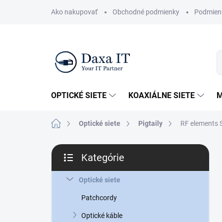
Prejsť
Ako nakupovať
Obchodné podmienky
Podmien
na
obsah
OPTICKÉ SIETE
KOAXIÁLNE SIETE
M
Domov
Optické siete
Pigtaily
RF elements 
B
Kategórie
o
Preskočiť
č
kategórie
n
Optické siete
ý
Patchcordy
p
a
Optické káble