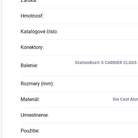
Záruka
:
Hmotnosť
:
Katalógové číslo
:
Konektory
:
StationBox® S CARRIER CLASS 
Balenie
:
Rozmery (mm)
:
Materiál
:
Die Cast Alu
Umiestnenie
:
Použitie
: