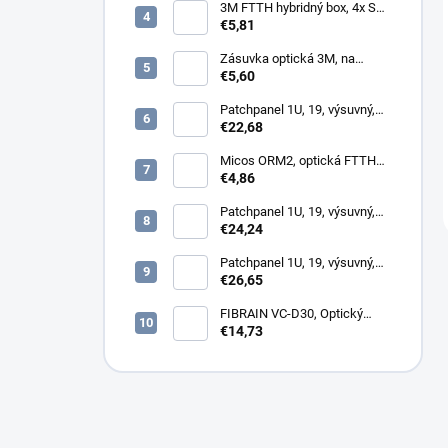
3M FTTH hybridný box, 4x SC,
keystone, simplex, vnútorný
€5,81
Zásuvka optická 3M, na
omítku hybridní, 8686,
€5,60
86x86x34mm
Patchpanel 1U, 19, výsuvný,
12x SC simplex, biely (1x
€22,68
kazeta 1/12)
Micos ORM2, optická FTTH
zásuvka, 2x SC simplex
€4,86
Patchpanel 1U, 19, výsuvný,
24x SC simplex, 24x LC
€24,24
Duplex biely
Patchpanel 1U, 19, výsuvný,
12x SC duplex, biely (2x
€26,65
kazeta 1/12)
FIBRAIN VC-D30, Optický
patchcord SC/APC - SC/PC
€14,73
15m, Resibend Plus, 3mm,
simplex, SM, G657B3/Plus