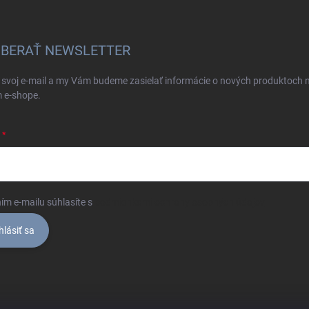
BERAŤ NEWSLETTER
 svoj e-mail a my Vám budeme zasielať informácie o nových produktoch 
 e-shope.
ím e-mailu súhlasíte s
podmienkami ochrany osobných údajov
hlásiť sa