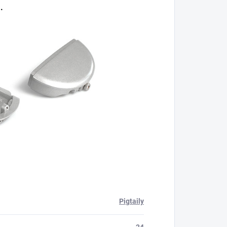
.
Pigtaily