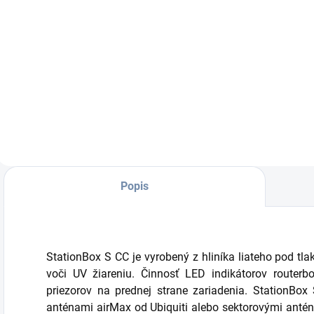
Do košíka
RB s integrovanou
5 GHz 802.11ac
MIMO kartou s
výstupným
výkonom až 31
dBm a gigabitovým
ethernetovým
portom a
procesorom
Popis
QCA9557 720 Mhz,
128 MB RAM a s
RouterOS L4 je
vhodným...
StationBox S CC je vyrobený z hliníka liateho pod tl
voči UV žiareniu. Činnosť LED indikátorov route
priezorov na prednej strane zariadenia. StationB
anténami airMax od Ubiquiti alebo sektorovými anté