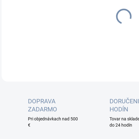
cena
Stat
911,
DETA
DOPRAVA
DORUČENI
ZADARMO
HODÍN
Pri objednávkach nad 500
Tovar na sklad
€
do 24 hodín