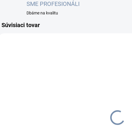
SME PROFESIONÁLI
Dbáme na kvalitu
Súvisiaci tovar
RB922UAGS-5HPACD
NA OBJEDNÁVKU DO
3 PRAC. DNÍ
MikroTik
RB922UAGS-
5HPacD, 1x
GLAN, 1x SFP,
€96,90
2x MMCX, L4
€119,19 vrátane
DPH