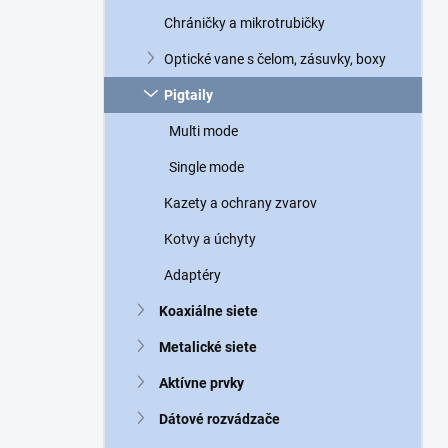
n
Chráničky a mikrotrubičky
e
l
Optické vane s čelom, zásuvky, boxy
Pigtaily
Multi mode
Single mode
Kazety a ochrany zvarov
Kotvy a úchyty
Adaptéry
Koaxiálne siete
Metalické siete
Aktívne prvky
Dátové rozvádzače