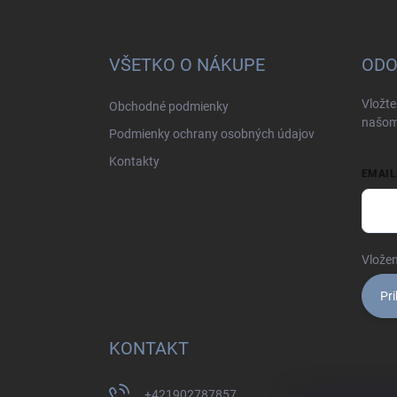
Z
á
p
ä
VŠETKO O NÁKUPE
ODO
t
i
Vložte
Obchodné podmienky
e
našom
Podmienky ochrany osobných údajov
Kontakty
EMAIL
Vložen
Pri
KONTAKT
+421902787857