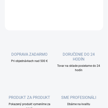
Optický pigtail 30m nakonektorovaný SC/APC 30m je určený pre
zatlačenie alebo zafúknutie do prípojkovej mikrotrubičky....
DETAILNÉ INFORMÁCIE
OPÝTAŤ SA
DOPRAVA ZADARMO
DORUČENIE DO 24
HODÍN
Pri objednávkach nad 500 €
Tovar na sklade posielame do 24
hodín
PRODUKT ZA PRODUKT
SME PROFESIONÁLI
Pokazený produkt vymeníme za
Dbáme na kvalitu