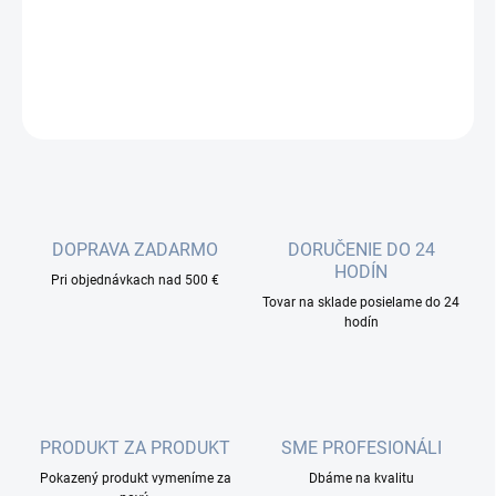
Fabrický redukčný kábel (pigtail) pre pripojenie externej antény k
aktívnemu prvku WLAN v pásmach 2,4 - 6GHz.
DETAILNÉ INFORMÁCIE
OPÝTAŤ SA
DOPRAVA ZADARMO
DORUČENIE DO 24
HODÍN
Pri objednávkach nad 500 €
Tovar na sklade posielame do 24
hodín
PRODUKT ZA PRODUKT
SME PROFESIONÁLI
Pokazený produkt vymeníme za
Dbáme na kvalitu