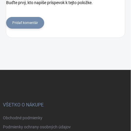
Buďte prvý, kto napíše príspevok k tejto položke.
Pridať komentár
Z
á
p
ä
t
i
VŠETKO O NÁKUPE
e
Obchodné podmienky
Podmienky ochrany osobných údajov