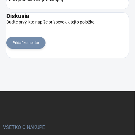
Diskusia
Buďte prvý, kto napíše príspevok k tejto položke.
Pridať komentár
Z
á
p
ä
t
i
VŠETKO O NÁKUPE
e