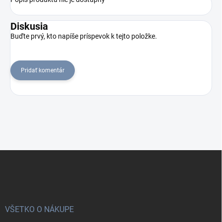
Diskusia
Buďte prvý, kto napíše príspevok k tejto položke.
Pridať komentár
Z
á
p
ä
t
i
VŠETKO O NÁKUPE
e