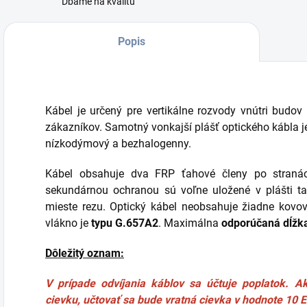
Dbáme na kvalitu
Popis
Kábel je určený pre vertikálne rozvody vnútri budov
zákazníkov. Samotný vonkajší plášť optického kábla je
nízkodýmový a bezhalogenny.
Kábel obsahuje dva FRP ťahové členy po straná
sekundárnou ochranou sú voľne uložené v plášti t
mieste rezu. Optický kábel neobsahuje žiadne kovové
vlákno je
typu G.657A2
. Maximálna
odporúčaná dĺžka
Dôležitý oznam:
V prípade odvíjania káblov sa účtuje poplatok. A
cievku, učtovať sa bude vratná cievka v hodnote 10