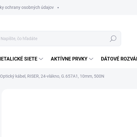
ky ochrany osobných údajov
Hľadať
ETALICKÉ SIETE
AKTÍVNE PRVKY
DÁTOVÉ ROZVÁ
Optický kábel, RISER, 24-vlákno, G.657A1, 10mm, 500N
Neohodnotené
Podrobnosti hodnotenia
€1
€1,
Jedn
MO