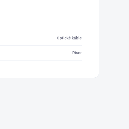
Optické káble
Riser