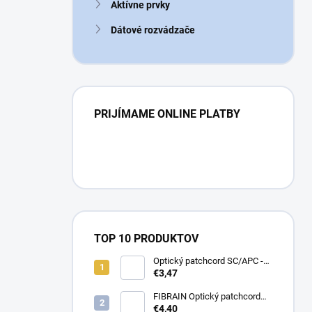
Aktívne prvky
Dátové rozvádzače
PRIJÍMAME ONLINE PLATBY
TOP 10 PRODUKTOV
Optický patchcord SC/APC -
LC/APC 1m simplex, SM,
€3,47
G657A2
FIBRAIN Optický patchcord
LC/APC - LC/APC 1m, Gold,
€4,40