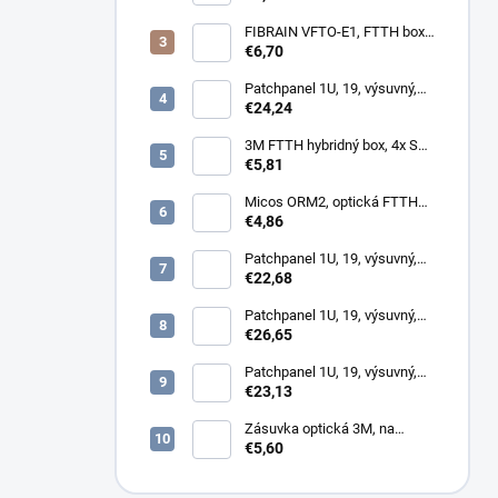
1.8mm, simplex, SM, G657A1
FIBRAIN VFTO-E1, FTTH box,
1x adaptér SC/APC, 1x pigtail
€6,70
SC/APC, osadený
Patchpanel 1U, 19, výsuvný,
24x SC simplex, 24x LC
€24,24
Duplex biely
3M FTTH hybridný box, 4x SC,
keystone, simplex, vnútorný
€5,81
Micos ORM2, optická FTTH
zásuvka, 2x SC simplex
€4,86
Patchpanel 1U, 19, výsuvný,
12x SC simplex, biely (1x
€22,68
kazeta 1/12)
Patchpanel 1U, 19, výsuvný,
12x SC duplex, biely (2x
€26,65
kazeta 1/12)
Patchpanel 1U, 19, výsuvný,
24x SC duplex, biely (2x
€23,13
kazeta 1/12)
Zásuvka optická 3M, na
omítku hybridní, 8686,
€5,60
86x86x34mm