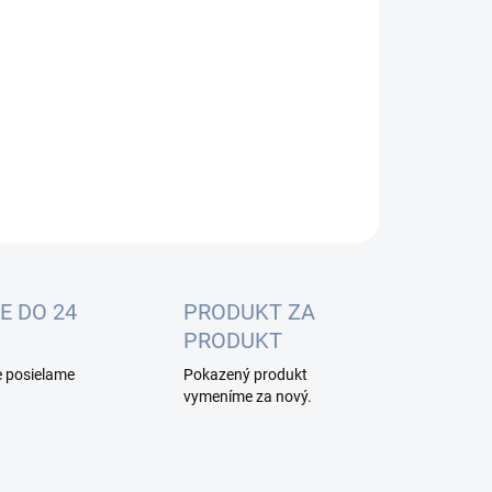
:
−
+
Pridať do košíka
ILNÉ INFORMÁCIE
OPÝTAŤ SA
E DO 24
PRODUKT ZA
PRODUKT
e posielame
Pokazený produkt
vymeníme za nový.