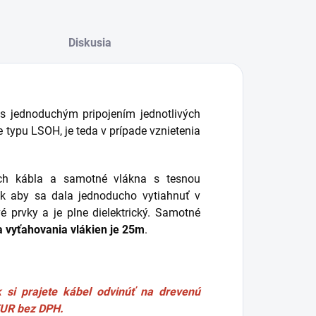
Diskusia
 s jednoduchým pripojením jednotlivých
 typu LSOH, je teda v prípade vznietenia
ch kábla a samotné vlákna s tesnou
ak aby sa dala jednoducho vytiahnuť v
 prvky a je plne dielektrický. Samotné
 vyťahovania vlákien je 25m
.
k si prajete kábel odvinúť na drevenú
 EUR bez DPH.