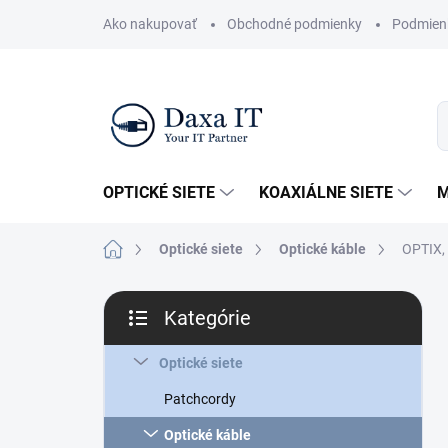
Prejsť
Ako nakupovať
Obchodné podmienky
Podmien
na
obsah
OPTICKÉ SIETE
KOAXIÁLNE SIETE
M
Domov
Optické siete
Optické káble
OPTIX, 
B
Kategórie
o
Preskočiť
č
kategórie
n
Optické siete
ý
Patchcordy
p
a
Optické káble