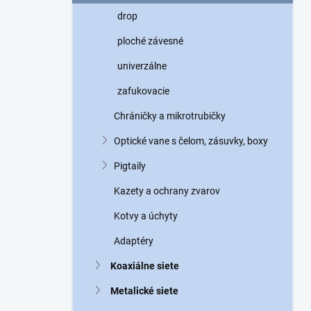
n
drop
e
l
ploché závesné
univerzálne
zafukovacie
Chráničky a mikrotrubičky
Optické vane s čelom, zásuvky, boxy
Pigtaily
Kazety a ochrany zvarov
Kotvy a úchyty
Adaptéry
Koaxiálne siete
Metalické siete