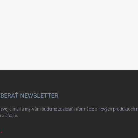
BERAŤ NEWSLETTER
 svoj e-mail a my Vám budeme zasielať informácie o nových produktoch 
 e-shope.