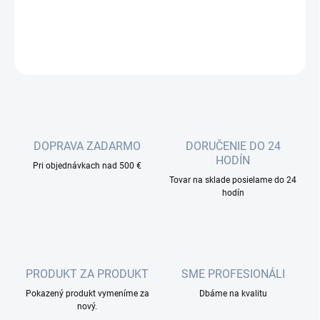
Optický patchcord SC/PC-ST/PC - 2m duplex,9/125/3000, PVC...
DETAILNÉ INFORMÁCIE
OPÝTAŤ SA
DOPRAVA ZADARMO
DORUČENIE DO 24
HODÍN
Pri objednávkach nad 500 €
Tovar na sklade posielame do 24
hodín
PRODUKT ZA PRODUKT
SME PROFESIONÁLI
Pokazený produkt vymeníme za
Dbáme na kvalitu
nový.