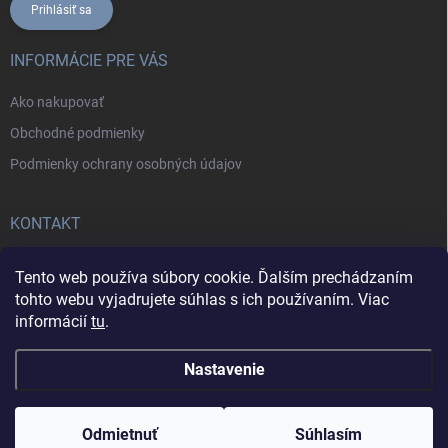
Prihlásiť sa
INFORMÁCIE PRE VÁS
Ako nakupovať
Obchodné podmienky
Podmienky ochrany osobných údajov
KONTAKT
+421902787857
Tento web používa súbory cookie. Ďalším prechádzaním
tohto webu vyjadrujete súhlas s ich používaním. Viac
informácií
tu
.
Nastavenie
Copyright 2026
Daxa IT
. Všetky práva vyhradené.
Odmietnuť
Súhlasím