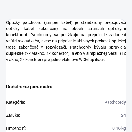
Optický patchcord (jumper kábel) je štandardný prepojovací
optický kábel, zakončený na oboch stranách optickými
konektormi. Patchcordy sa používajú na prepojenie zariadení
vnútri rozvádzača, alebo na pripojenie aktívnych prvkov k optickej
trase zakončené v rozvádzači. Patchcordy bývajú spravidla
duplexné
(2x vlákno, 4x konektor), alebo v
simplexnej verzii
(1x
vlákno, 2x konektor) pre jedno-vláknové WDM aplikácie.
Dodatočné parametre
Kategória
:
Patchcordy
Záruka
:
24
Hmotnosť
:
0.16 kg