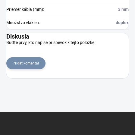
Priemer kábla (mm)
:
3 mm
Množstvo vlákien
:
duplex
Diskusia
Buďte prvý, kto napíše príspevok k tejto položke.
Pridať komentár
Z
á
p
ä