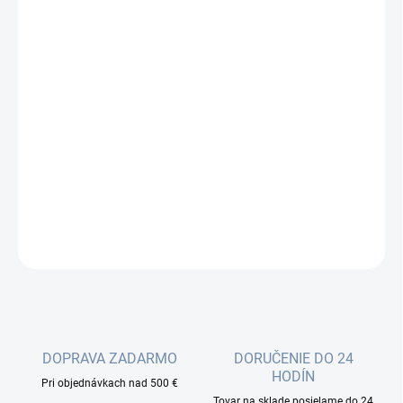
cena:
−
+
Pridať do košíka
Optický patchcord (jumper kábel) je štandardný prepojovací
optický kábel, zakončený na oboch stranách optickými
konektormi. Patchcordy sa používajú na prepojenie zariadení
vnútri rozvádzača, alebo na pripojenie aktívnych prvkov k optickej
trase...
DETAILNÉ INFORMÁCIE
OPÝTAŤ SA
DOPRAVA ZADARMO
DORUČENIE DO 24
HODÍN
Pri objednávkach nad 500 €
Tovar na sklade posielame do 24