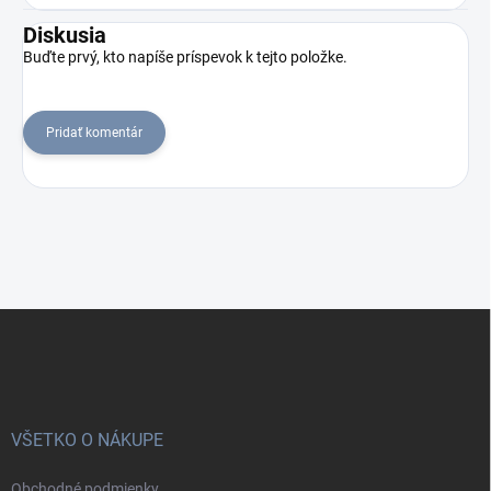
Diskusia
Buďte prvý, kto napíše príspevok k tejto položke.
Pridať komentár
Z
á
p
ä
t
i
VŠETKO O NÁKUPE
e
Obchodné podmienky