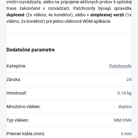
vnútri rozvádzača, alebo na pripojenie aktívnych prvkov k optickej
trase zakončené v rozvádzači. Patchcordy bývajú spravidla
duplexné
(2x vlákno, 4x konektor), alebo v
simplexnej verzii
(1x
vlákno, 2x konektor) pre jedno-vláknové WDM aplikácie.
Dodatočné parametre
Kategória
:
Patchcordy
Záruka
:
24
Hmotnosť
:
0.16 kg
Množstvo vlákien
:
duplex
Typ vlákien
:
MM OM4
Priemer kábla (mm)
:
3 mm