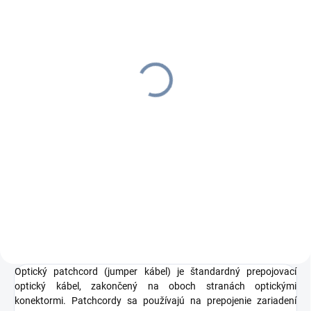
SKLADOM
(390 KS)
Optický pigtail SC/PC,
MM, 1m, 50/125, 0.9mm
OM4
€1,41
€1,73 vrátane DPH
Do košíka
Optický pigtail SC/PC 1,5m
50/125, MM, OM4, 0.9mm
Optický patchcord (jumper kábel) je štandardný prepojovací
optický kábel, zakončený na oboch stranách optickými
konektormi. Patchcordy sa používajú na prepojenie zariadení