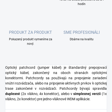
hodín
PRODUKT ZA PRODUKT
SME PROFESIONÁLI
Pokazený produkt vymeníme za
Dbáme na kvalitu
nový.
Optický patchcord (jumper kábel) je štandardný prepojovací
optický kábel, zakončený na oboch stranách optickými
konektormi. Patchcordy sa používajú na prepojenie zariadení
vnútri rozvádzača, alebo na pripojenie aktívnych prvkov k optickej
trase zakončené v rozvádzači. Patchcordy bývajú spravidla
duplexné
(2x vlákno, 4x konektor), alebo v
simplexnej verzii
(1x
vlákno, 2x konektor) pre jedno-vláknové WDM aplikácie.