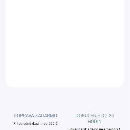
cena:
−
+
Pridať do košíka
Optický patchcord (jumper kábel) je štandardný prepojovací
optický kábel, zakončený na oboch stranách optickými
konektormi. Patchcordy sa používajú na prepojenie zariadení
vnútri rozvádzača, alebo na pripojenie aktívnych prvkov k optickej
trase...
DETAILNÉ INFORMÁCIE
OPÝTAŤ SA
DOPRAVA ZADARMO
DORUČENIE DO 24
HODÍN
Pri objednávkach nad 500 €
Tovar na sklade posielame do 24