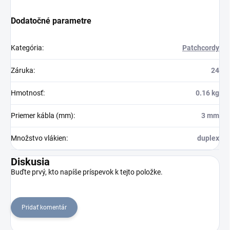
Dodatočné parametre
Kategória
:
Patchcordy
Záruka
:
24
Hmotnosť
:
0.16 kg
Priemer kábla (mm)
:
3 mm
Množstvo vlákien
:
duplex
Diskusia
Buďte prvý, kto napíše príspevok k tejto položke.
Pridať komentár